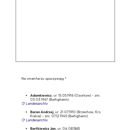
Na cmentarzu spoczywają:*
Adamkiewicz
, ur. 15.05.1916 (Ozorkow) - zm.
03.03.1947 (Bietigheim).
📑 Landesarchiv
Baran Andrzej
, ur. 21.07.1910 (Brzechow, Krs.
Kielce) - zm. 07.12.1945 (Bietigheim).
📑 Landesarchiv
Bartkiewicz Jan
, ur. 04.08.1865