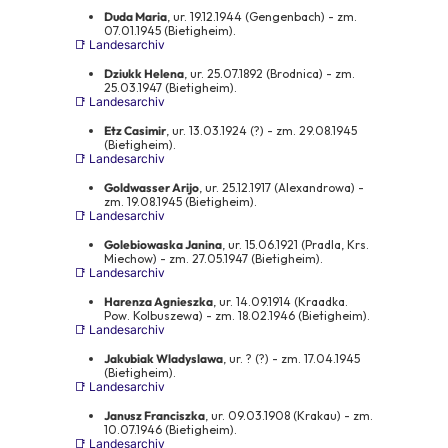
Duda Maria
, ur. 19.12.1944 (Gengenbach) - zm.
07.01.1945 (Bietigheim).
📑 Landesarchiv
Dziukk Helena
, ur. 25.07.1892 (Brodnica) - zm.
25.03.1947 (Bietigheim).
📑 Landesarchiv
Etz Casimir
, ur. 13.03.1924 (?) - zm. 29.08.1945
(Bietigheim).
📑 Landesarchiv
Goldwasser Arijo
, ur. 25.12.1917 (Alexandrowa) -
zm. 19.08.1945 (Bietigheim).
📑 Landesarchiv
Golebiowaska Janina
, ur. 15.06.1921 (Pradla, Krs.
Miechow) - zm. 27.05.1947 (Bietigheim).
📑 Landesarchiv
Harenza Agnieszka
, ur. 14.09.1914 (Kraadka.
Pow. Kolbuszewa) - zm. 18.02.1946 (Bietigheim).
📑 Landesarchiv
Jakubiak Wladyslawa
, ur. ? (?) - zm. 17.04.1945
(Bietigheim).
📑 Landesarchiv
Janusz Franciszka
, ur. 09.03.1908 (Krakau) - zm.
10.07.1946 (Bietigheim).
📑 Landesarchiv