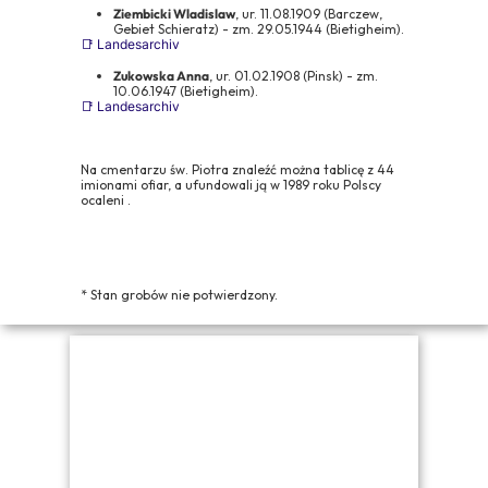
Ziembicki Wladislaw
, ur. 11.08.1909 (Barczew,
Gebiet Schieratz) - zm. 29.05.1944 (Bietigheim).
📑 Landesarchiv
Zukowska Anna
, ur. 01.02.1908 (Pinsk) - zm.
10.06.1947 (Bietigheim).
📑 Landesarchiv
Na cmentarzu św. Piotra znaleźć można tablicę z 44
imionami ofiar, a ufundowali ją w 1989 roku Polscy
ocaleni .
* Stan grobów nie potwierdzony.