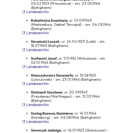
06.02.1923 (Proszowice) - zm. 03.05.1946
(Bietigheim).
📑 Landesarchiv
Rohatinska Anastasia
, ur. 01.09.1943
(Medwediwzi, Gebiet Tarnopol) - zm. 04.05.1944
(Bietigheim).
📑 Landesarchiv
Sierpinski Leszek
, ur. 24.04.1923 (Lodz) - zm.
18.07.1945 (Bietigheim).
📑 Landesarchiv
Srefanski Josef
, ur. 11.11.1912 (Wotoskow) - zm.
02.10.1945 (Bietigheim).
📑 Landesarchiv
Stanczykewicz Genowefa
, ur. 15.08.1925
(Lowczuwek) - zm. 23.01.1946 (Bietigheim).
📑 Landesarchiv
Stelmach Szeslawa
, ur. 20.09.1943
(Freudenau/Warthegau) - zm. 31.03.1944
(Bietigheim).
📑 Landesarchiv
Szelag Bozena, Kazimiera
, ur. 14.01.1944
(Horleburg) - zm. 06.08.1944 (Bietigheim).
📑 Landesarchiv
Szewczyk Jadwiga
, ur. 16.01.1923 (Glowaczow) -