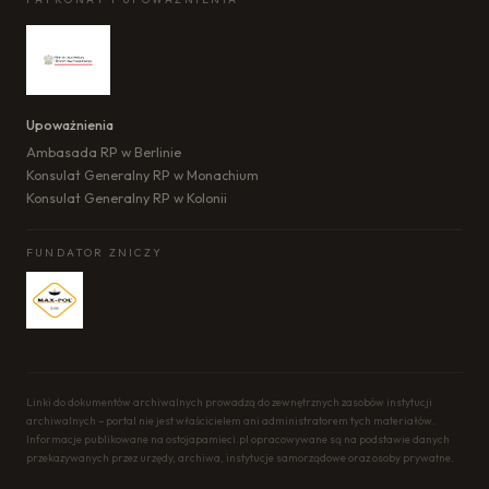
Upoważnienia
Ambasada RP w Berlinie
Konsulat Generalny RP w Monachium
Konsulat Generalny RP w Kolonii
FUNDATOR ZNICZY
Linki do dokumentów archiwalnych prowadzą do zewnętrznych zasobów instytucji
archiwalnych – portal nie jest właścicielem ani administratorem tych materiałów.
Informacje publikowane na ostojapamieci.pl opracowywane są na podstawie danych
przekazywanych przez urzędy, archiwa, instytucje samorządowe oraz osoby prywatne.