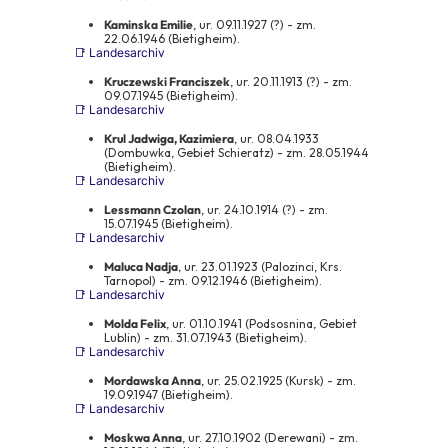
Kaminska Emilie
, ur. 09.11.1927 (?) - zm.
22.06.1946 (Bietigheim).
📑 Landesarchiv
Kruczewski Franciszek
, ur. 20.11.1913 (?) - zm.
09.07.1945 (Bietigheim).
📑 Landesarchiv
Krul Jadwiga, Kazimiera
, ur. 08.04.1933
(Dombuwka, Gebiet Schieratz) - zm. 28.05.1944
(Bietigheim).
📑 Landesarchiv
Lessmann Czolan
, ur. 24.10.1914 (?) - zm.
15.07.1945 (Bietigheim).
📑 Landesarchiv
Maluca Nadja
, ur. 23.01.1923 (Palozinci, Krs.
Tarnopol) - zm. 09.12.1946 (Bietigheim).
📑 Landesarchiv
Molda Felix
, ur. 01.10.1941 (Podsosnina, Gebiet
Lublin) - zm. 31.07.1943 (Bietigheim).
📑 Landesarchiv
Mordawska Anna
, ur. 25.02.1925 (Kursk) - zm.
19.09.1947 (Bietigheim).
📑 Landesarchiv
Moskwa Anna
, ur. 27.10.1902 (Derewani) - zm.