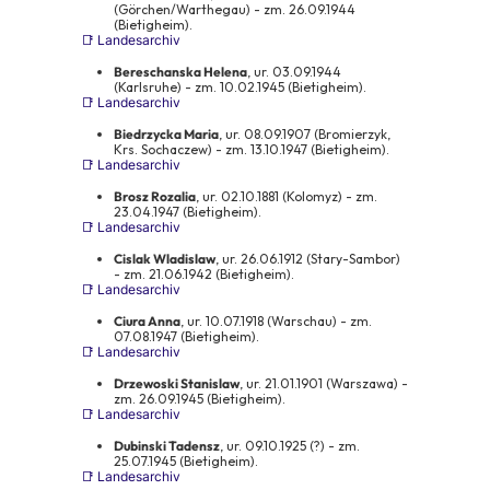
(Görchen/Warthegau) - zm. 26.09.1944
(Bietigheim).
📑 Landesarchiv
Bereschanska Helena
, ur. 03.09.1944
(Karlsruhe) - zm. 10.02.1945 (Bietigheim).
📑 Landesarchiv
Biedrzycka Maria
, ur. 08.09.1907 (Bromierzyk,
Krs. Sochaczew) - zm. 13.10.1947 (Bietigheim).
📑 Landesarchiv
Brosz Rozalia
, ur. 02.10.1881 (Kolomyz) - zm.
23.04.1947 (Bietigheim).
📑 Landesarchiv
Cislak Wladislaw
, ur. 26.06.1912 (Stary-Sambor)
- zm. 21.06.1942 (Bietigheim).
📑 Landesarchiv
Ciura Anna
, ur. 10.07.1918 (Warschau) - zm.
07.08.1947 (Bietigheim).
📑 Landesarchiv
Drzewoski Stanislaw
, ur. 21.01.1901 (Warszawa) -
zm. 26.09.1945 (Bietigheim).
📑 Landesarchiv
Dubinski Tadensz
, ur. 09.10.1925 (?) - zm.
25.07.1945 (Bietigheim).
📑 Landesarchiv