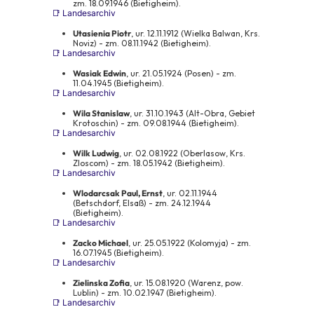
zm. 18.09.1946 (Bietigheim).
📑 Landesarchiv
Utasienia Piotr
, ur. 12.11.1912 (Wielka Balwan, Krs.
Noviz) - zm. 08.11.1942 (Bietigheim).
📑 Landesarchiv
Wasiak Edwin
, ur. 21.05.1924 (Posen) - zm.
11.04.1945 (Bietigheim).
📑 Landesarchiv
Wila Stanislaw
, ur. 31.10.1943 (Alt-Obra, Gebiet
Krotoschin) - zm. 09.08.1944 (Bietigheim).
📑 Landesarchiv
Wilk Ludwig
, ur. 02.08.1922 (Oberlasow, Krs.
Zloscom) - zm. 18.05.1942 (Bietigheim).
📑 Landesarchiv
Wlodarcsak Paul, Ernst
, ur. 02.11.1944
(Betschdorf, Elsaß) - zm. 24.12.1944
(Bietigheim).
📑 Landesarchiv
Zacko Michael
, ur. 25.05.1922 (Kolomyja) - zm.
16.07.1945 (Bietigheim).
📑 Landesarchiv
Zielinska Zofia
, ur. 15.08.1920 (Warenz, pow.
Lublin) - zm. 10.02.1947 (Bietigheim).
📑 Landesarchiv