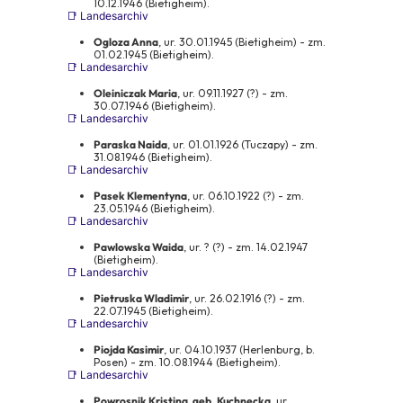
10.12.1946 (Bietigheim).
📑 Landesarchiv
Ogloza Anna
, ur. 30.01.1945 (Bietigheim) - zm.
01.02.1945 (Bietigheim).
📑 Landesarchiv
Oleiniczak Maria
, ur. 09.11.1927 (?) - zm.
30.07.1946 (Bietigheim).
📑 Landesarchiv
Paraska Naida
, ur. 01.01.1926 (Tuczapy) - zm.
31.08.1946 (Bietigheim).
📑 Landesarchiv
Zgoda na pliki cookie
Pasek Klementyna
, ur. 06.10.1922 (?) - zm.
23.05.1946 (Bietigheim).
📑 Landesarchiv
Cookies to małe pliki danych, które są przechowywane na Twoim
urządzeniu podczas przeglądania stron internetowych. Używamy ich
Pawlowska Waida
, ur. ? (?) - zm. 14.02.1947
do poprawy działania serwisu, personalizacji treści, oraz analizy ruchu
(Bietigheim).
na stronie.
📑 Landesarchiv
Pietruska Wladimir
, ur. 26.02.1916 (?) - zm.
Dostosuj
Zezwól na wszystkie
22.07.1945 (Bietigheim).
📑 Landesarchiv
Piojda Kasimir
, ur. 04.10.1937 (Herlenburg, b.
Posen) - zm. 10.08.1944 (Bietigheim).
📑 Landesarchiv
Powrosnik Kristina, geb. Kuchnecka
, ur.