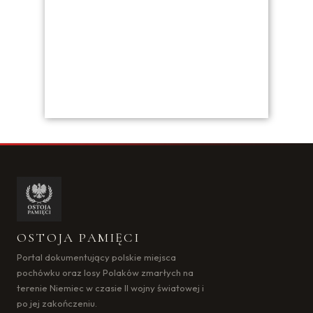
OSTOJA PAMIĘCI
Portal dokumentujący polskie miejsca
pochówku oraz losy Polaków zmarłych na
terenie Niemiec w czasie II wojny światowej i
po jej zakończeniu.