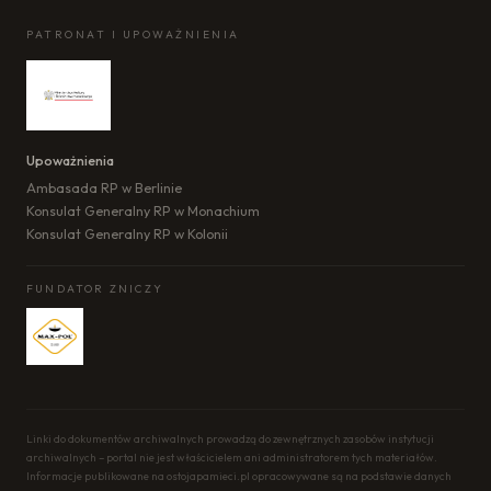
PATRONAT I UPOWAŻNIENIA
Upoważnienia
Ambasada RP w Berlinie
Konsulat Generalny RP w Monachium
Konsulat Generalny RP w Kolonii
FUNDATOR ZNICZY
Linki do dokumentów archiwalnych prowadzą do zewnętrznych zasobów instytucji
archiwalnych – portal nie jest właścicielem ani administratorem tych materiałów.
Informacje publikowane na ostojapamieci.pl opracowywane są na podstawie danych