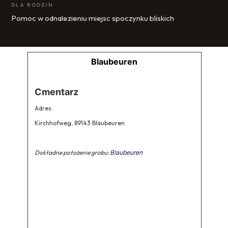
DLA RODZIN
Pomoc w odnalezieniu miejsc spoczynku bliskich
Blaubeuren
Cmentarz
Adres:
Kirchhofweg, 89143 Blaubeuren
Dokładne położenie grobu:
Blaubeuren