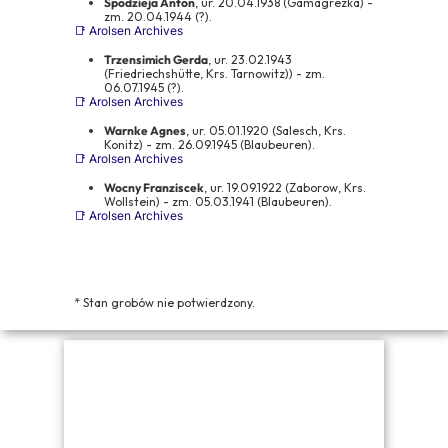
Spodzieja Anton
, ur. 20.04.1938 (Gamagrezka) -
zm. 20.04.1944 (?).
📑 Arolsen Archives
Cookies to małe pliki danych, które są przechowywane na Twoim
urządzeniu podczas przeglądania stron internetowych. Używamy ich
Trzensimich Gerda
, ur. 23.02.1943
do poprawy działania serwisu, personalizacji treści, oraz analizy ruchu
(Friedriechshütte, Krs. Tarnowitz)) - zm.
na stronie.
06.07.1945 (?).
📑 Arolsen Archives
Dostosuj
Zezwól na wszystkie
Warnke Agnes
, ur. 05.01.1920 (Salesch, Krs.
Konitz) - zm. 26.09.1945 (Blaubeuren).
📑 Arolsen Archives
Wocny Franziscek
, ur. 19.09.1922 (Zaborow, Krs.
Wollstein) - zm. 05.03.1941 (Blaubeuren).
📑 Arolsen Archives
* Stan grobów nie potwierdzony.