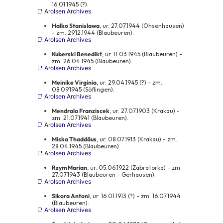
16.01.1945 (?).
📑 Arolsen Archives
Halko Stanislawa
, ur. 27.07.1944 (Ohsenhausen)
- zm. 29.12.1944 (Blaubeuren).
📑 Arolsen Archives
Kuberski Benedikt
, ur. 11.03.1945 (Blaubeuren) -
zm. 26.04.1945 (Blaubeuren).
📑 Arolsen Archives
Meinike Virginia
, ur. 29.04.1945 (?) - zm.
08.09.1945 (Söflingen).
📑 Arolsen Archives
Mendrala Franziscek
, ur. 27.07.1903 (Krakau) -
zm. 21.07.1941 (Blaubeuren).
📑 Arolsen Archives
Miska Thaddäus
, ur. 08.07.1913 (Krakau) - zm.
28.04.1945 (Blaubeuren).
📑 Arolsen Archives
Rzym Marian
, ur. 05.06.1922 (Zabratorka) - zm.
27.07.1943 (Blaubeuren - Gerhausen).
📑 Arolsen Archives
Sikora Antoni
, ur. 16.01.1913 (?) - zm. 16.07.1944
(Blaubeuren).
📑 Arolsen Archives
Zgoda na pliki cookie