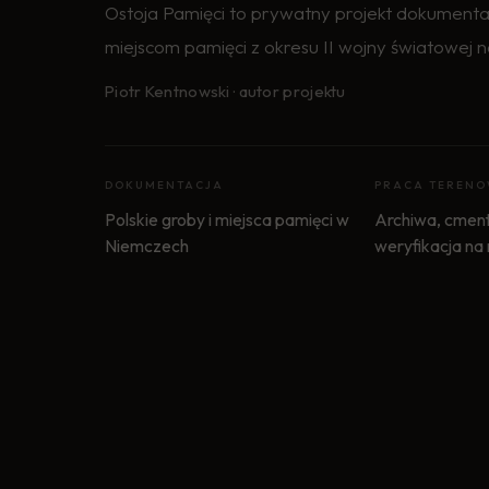
Ostoja Pamięci to prywatny projekt dokumenta
miejscom pamięci z okresu II wojny światowej n
Piotr Kentnowski · autor projektu
DOKUMENTACJA
PRACA TEREN
Polskie groby i miejsca pamięci w
Archiwa, cment
Niemczech
weryfikacja na