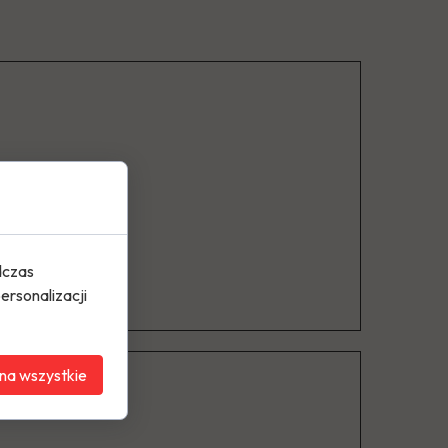
dczas
ersonalizacji
na wszystkie