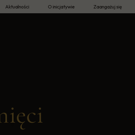
Aktualności
O inicjatywie
Zaangażuj się
eka
O autorze
Twoja historia
e
Metodyka i archiwum
Wolontariusze Pamię
mięci"
Prasa i media
mięci