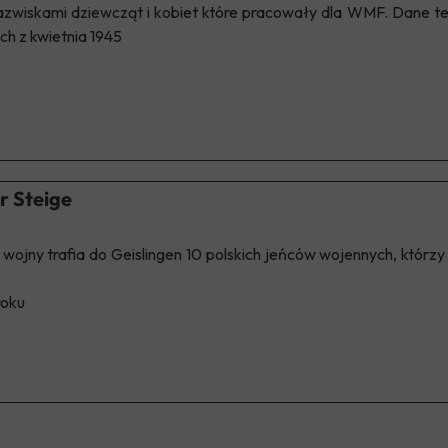
azwiskami dziewcząt i kobiet które pracowały dla WMF. Dane te 
ch z kwietnia 1945
er Steige
ojny trafia do Geislingen 10 polskich jeńców wojennych, którzy
roku