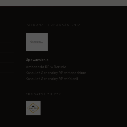
PATRONAT I UPOWAŻNIENIA
Upoważnienia
Ambasada RP w Berlinie
Konsulat Generalny RP w Monachium
Konsulat Generalny RP w Kolonii
FUNDATOR ZNICZY