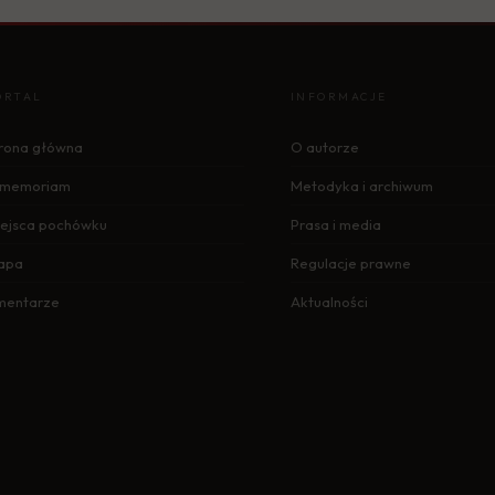
ORTAL
INFORMACJE
rona główna
O autorze
n memoriam
Metodyka i archiwum
ejsca pochówku
Prasa i media
apa
Regulacje prawne
mentarze
Aktualności