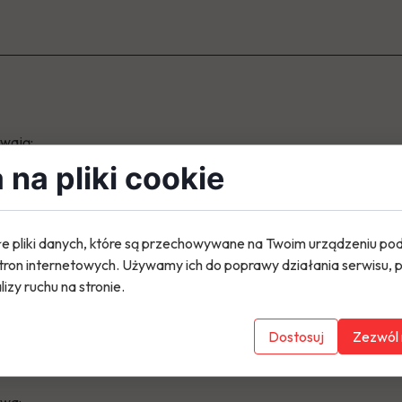
wają:
12.1942 (Süßen) - zm. 31.01.1943 (Süßen).
na pliki cookie
 28.07.1923 (Kosdowice) - zm. 18.02.1943 (Süßen).
e pliki danych, które są przechowywane na Twoim urządzeniu po
tron internetowych. Używamy ich do poprawy działania serwisu, p
lizy ruchu na stronie.
Dostosuj
Zezwól 