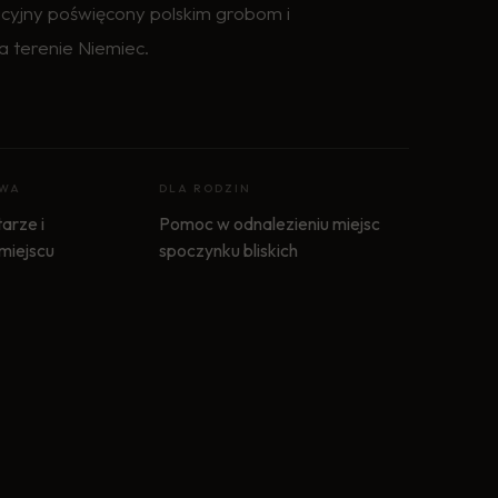
cyjny poświęcony polskim grobom i
a terenie Niemiec.
OWA
DLA RODZIN
arze i
Pomoc w odnalezieniu miejsc
 miejscu
spoczynku bliskich