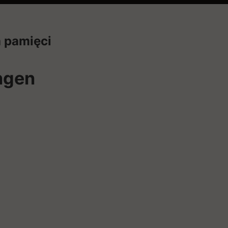
a pamięci
ngen