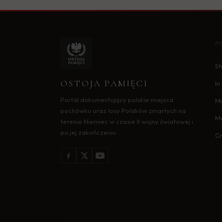
P
St
OSTOJA PAMIĘCI
I
Portal dokumentujący polskie miejsca
Mi
pochówku oraz losy Polaków zmarłych na
M
terenie Niemiec w czasie II wojny światowej i
po jej zakończeniu.
C