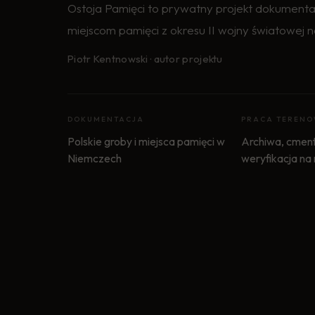
Ostoja Pamięci to prywatny projekt dokumenta
miejscom pamięci z okresu II wojny światowej n
Piotr Kentnowski · autor projektu
DOKUMENTACJA
PRACA TEREN
Polskie groby i miejsca pamięci w
Archiwa, cment
Niemczech
weryfikacja na