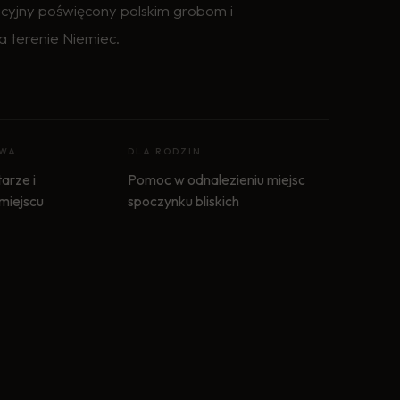
cyjny poświęcony polskim grobom i
a terenie Niemiec.
OWA
DLA RODZIN
arze i
Pomoc w odnalezieniu miejsc
 miejscu
spoczynku bliskich