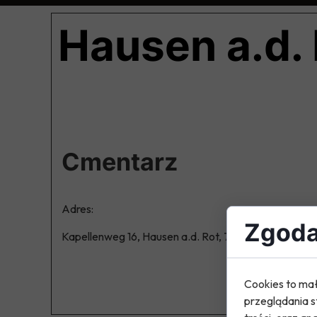
Hausen a.d. 
Cmenta
Adres:
Zgoda 
Kapellenweg 16, Hausen a.d. Rot, 74420 Oberrot
Cookies to mał
przeglądania s