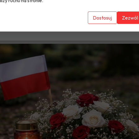
lizy ruchu na stronie.
Dostosuj
Zezwól 
m. 24.06.1941 (Obermühle). Grób utracono.