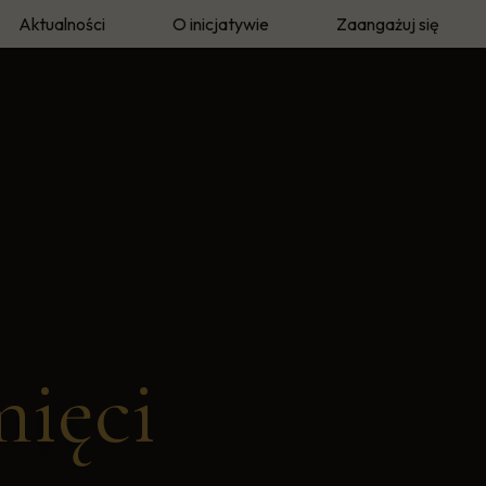
Aktualności
O inicjatywie
Zaangażuj się
eka
O autorze
Twoja historia
e
Metodyka i archiwum
Wolontariusze Pamię
mięci"
Prasa i media
mięci