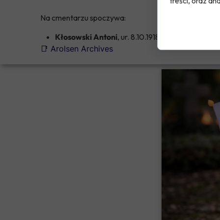
treści, oraz ana
Na cmentarzu spoczywa:
Kłosowski Antoni
, ur. 8.10.1918 (Rakszawa) - z
📑 Arolsen Archives