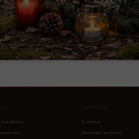
ORTAL
INFORMACJE
rona główna
O autorze
n memoriam
Metodyka i archiwum