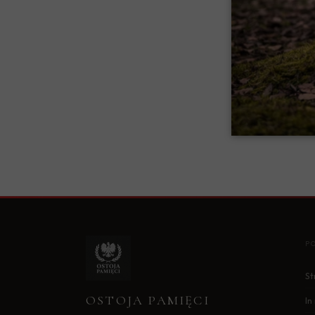
P
St
OSTOJA PAMIĘCI
I