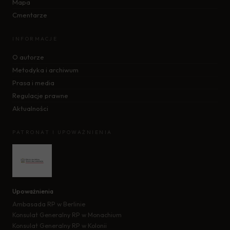
Mapa
Cmentarze
INFORMACJE
O autorze
Metodyka i archiwum
Prasa i media
Regulacje prawne
Aktualności
PATRONAT I UPOWAŻNIENIA
Upoważnienia
Ambasada RP w Berlinie
Konsulat Generalny RP w Monachium
Konsulat Generalny RP w Kolonii