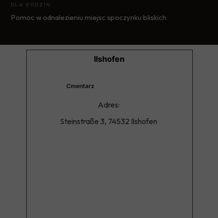
DLA RODZIN
Pomoc w odnalezieniu miejsc spoczynku bliskich
Ilshofen
Cmentarz
Adres:
Steinstraße 3, 74532 Ilshofen