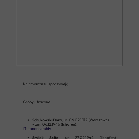
Na cmentarzu spoczywają:
Groby utracone:
Schukowski Dora
, ur. 06.02.1872 (Warszawa)
- zm. 06.12.1946 (Ishofen).
📑 Landesarchiv
Smilek Sofie
, ur. 27.02.1944 (Ilshofen)