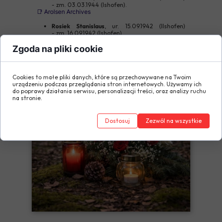
- zm. 03.03.1944 (Ishofen).
📑 Arolsen Archives
Rosiek Stanislaus
, ur. 15.09.1942 (Ilshofen)
- zm. 16.09.1942 (Ishofen).
📑 Arolsen Archives
Zgoda na pliki cookie
Cookies to małe pliki danych, które są przechowywane na Twoim
urządzeniu podczas przeglądania stron internetowych. Używamy ich
do poprawy działania serwisu, personalizacji treści, oraz analizy ruchu
na stronie.
Dostosuj
Zezwól na wszystkie