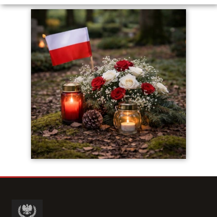
Zgoda na pliki cookie
Cookies to małe pliki danych, które są przechowywane na Twoim
urządzeniu podczas przeglądania stron internetowych. Używamy ich
do poprawy działania serwisu, personalizacji treści, oraz analizy ruchu
na stronie.
Dostosuj
Zezwól na wszystkie