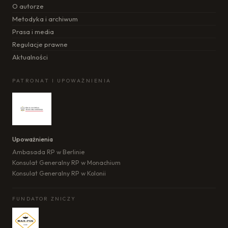
O autorze
Metodyka i archiwum
Prasa i media
Regulacje prawne
Aktualności
PATRONAT I UPOWAŻNIENIA
Upoważnienia
Ambasada RP w Berlinie
Konsulat Generalny RP w Monachium
Konsulat Generalny RP w Kolonii
FUNDATOR ZNICZY