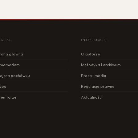
ORTAL
INFORMACJE
rona główna
O autorze
n memoriam
Metodyka i archiwum
ejsca pochówku
Prasa i media
apa
Regulacje prawne
mentarze
Aktualności