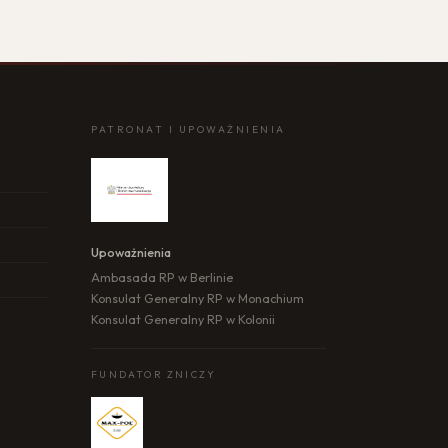
PATRONAT I UPOWAŻNIENIA
Upoważnienia
Ambasada RP w Berlinie
Konsulat Generalny RP w Monachium
Konsulat Generalny RP w Kolonii
FUNDATOR ZNICZY