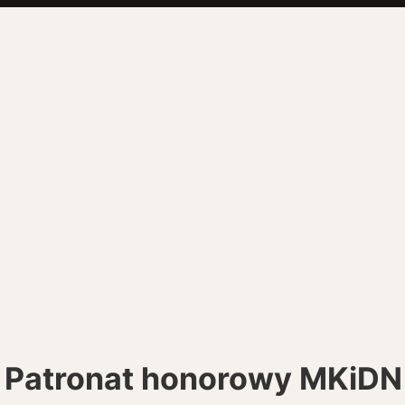
Zgoda 
Cookies to mał
przeglądania s
treści, oraz ana
Patronat honorowy MKiDN