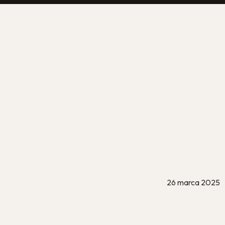
dczas
ersonalizacji
26 marca 2025
na wszystkie