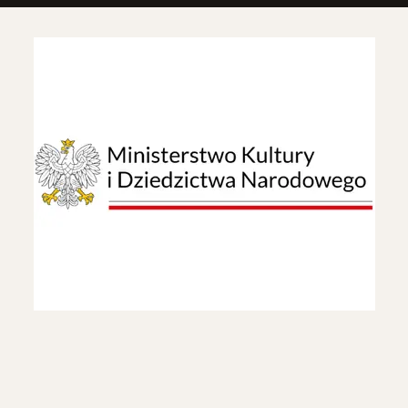
na pliki cookie
e pliki danych, które są przechowywane na Twoim urządzeniu po
tron internetowych. Używamy ich do poprawy działania serwisu, p
lizy ruchu na stronie.
Dostosuj
Zezwól 