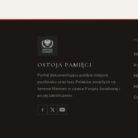
P
St
OSTOJA PAMIĘCI
I
Portal dokumentujący polskie miejsca
Mi
pochówku oraz losy Polaków zmarłych na
M
terenie Niemiec w czasie II wojny światowej i
po jej zakończeniu.
C