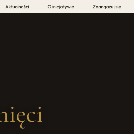
Aktualności
O inicjatywie
Zaangażuj się
eka
O autorze
Twoja historia
e
Metodyka i archiwum
Wolontariusze Pamię
mięci"
Prasa i media
mięci