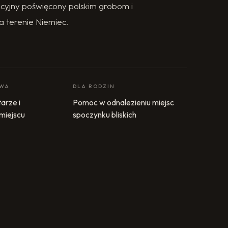
cyjny poświęcony polskim grobom i
a terenie Niemiec.
OWA
DLA RODZIN
arze i
Pomoc w odnalezieniu miejsc
 miejscu
spoczynku bliskich