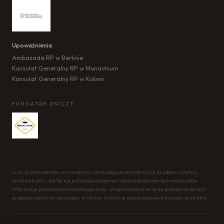
Upoważnienia
Ambasada RP w Berlinie
Konsulat Generalny RP w Monachium
Konsulat Generalny RP w Kolonii
FUNDATOR ZNICZY
Linki do dokumentów archiwalnych prowadzą do zewnętrznych zasobów instytucji
archiwalnych – portal nie jest właścicielem ani administratorem tych materiałów.
Informacje publikowane na ostojapamieci.pl opracowywane są na podstawie danych
przekazywanych przez urzędy, archiwa, instytucje samorządowe oraz osoby prywatne.