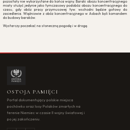
pozostały nie wykorzystane do końca wojny. Baraki obozu koncentracyjnego
miały służyć jedynie jako tymczasowy podobóz obozu koncentracyjnego do
czasu, gdy obóz pracy przymusowej tyw. wschodni będzie gotowy do
zasiedlenia. Więźniowie z obóz koncentracyjnego w Asbach byli komandem
do budowy baraków.
Wystarczy poczekać na słoneczną pogodę i w drogę.
Zgoda na pliki cookie
Cookies to małe pliki danych, które są przechowywane na Twoim
urządzeniu podczas przeglądania stron internetowych. Używamy ich
do poprawy działania serwisu, personalizacji treści, oraz analizy ruchu
na stronie.
OSTOJA PAMIĘCI
Dostosuj
Zezwól na wszystkie
Portal dokumentujący polskie miejsca
pochówku oraz losy Polaków zmarłych na
terenie Niemiec w czasie II wojny światowej i
po jej zakończeniu.