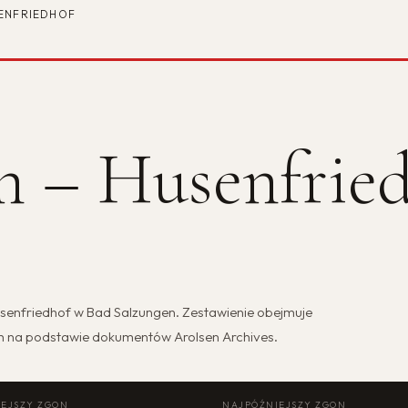
ENFRIEDHOF
n – Husenfrie
senfriedhof w Bad Salzungen. Zestawienie obejmuje
h na podstawie dokumentów Arolsen Archives.
EJSZY ZGON
NAJPÓŹNIEJSZY ZGON