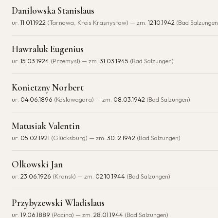
Danilowska Stanislaus
ur.
11.01.1922
(Tarnawa, Kreis Krasnystaw) — zm.
12.10.1942
(Bad Salzungen
Hawraluk Eugenius
ur.
15.03.1924
(Przemysl) — zm.
31.03.1945
(Bad Salzungen)
Konietzny Norbert
ur.
04.06.1896
(Koslowagora) — zm.
08.03.1942
(Bad Salzungen)
Matusiak Valentin
ur.
05.02.1921
(Glücksburg) — zm.
30.12.1942
(Bad Salzungen)
Olkowski Jan
ur.
23.06.1926
(Kransk) — zm.
02.10.1944
(Bad Salzungen)
Przybyzewski Wladislaus
ur.
19.06.1889
(Pacina) — zm.
28.01.1944
(Bad Salzungen)