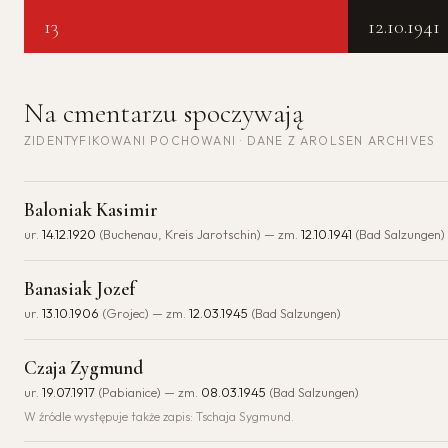
13
12.10.1941
Na cmentarzu spoczywają
ZIDENTYFIKOWANI POCHOWANI · DANE Z AROLSEN ARCHIVES
Baloniak Kasimir
ur.
14.12.1920
(Buchenau, Kreis Jarotschin) — zm.
12.10.1941
(Bad Salzungen)
Banasiak Jozef
ur.
13.10.1906
(Grojec) — zm.
12.03.1945
(Bad Salzungen)
Czaja Zygmund
ur.
19.07.1917
(Pabianice) — zm.
08.03.1945
(Bad Salzungen)
W źródle występuje także zapis: Tschaja Sygmund.