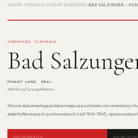
GROBY
›
TURYNGIA
›
POWIAT WARTBURG
›
BAD SALZUNGEN – HUS
CMENTARZ · TURYNGIA
Bad Salzunge
POWIAT
LAND
KRAJ
Wartburg
Turyngia
Niemcy
Strona dokumentuje polskie miejsca pochówku na cmentarzu Hu
zidentyfikowanych pochowanych z lat 1941–1945, opracowanyc
POCHOWANYCH
NAJWCZEŚNI