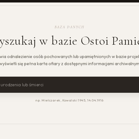
BAZA DANYCH
szukaj w bazie Ostoi Pami
ia odnalezienie osób pochowanych lub upamiętnionych w bazie projek
yświetli się pełna karta ofiary z dostępnymi informacjami archiwalnymi 
np. Mielczarek, Kowalski 1945, 14.04.1916