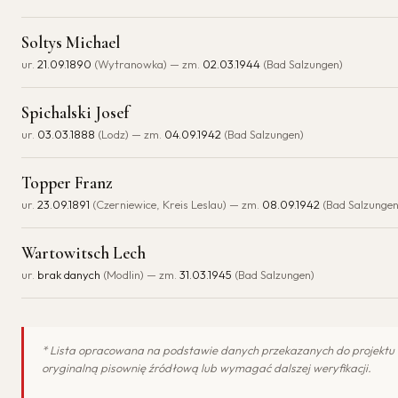
Soltys Michael
ur.
21.09.1890
(Wytranowka) — zm.
02.03.1944
(Bad Salzungen)
Spichalski Josef
ur.
03.03.1888
(Lodz) — zm.
04.09.1942
(Bad Salzungen)
Topper Franz
ur.
23.09.1891
(Czerniewice, Kreis Leslau) — zm.
08.09.1942
(Bad Salzungen
Wartowitsch Lech
ur.
brak danych
(Modlin) — zm.
31.03.1945
(Bad Salzungen)
* Lista opracowana na podstawie danych przekazanych do projektu
oryginalną pisownię źródłową lub wymagać dalszej weryfikacji.