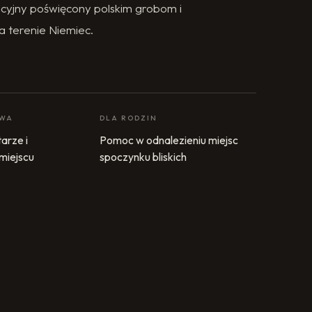
cyjny poświęcony polskim grobom i
a terenie Niemiec.
OWA
DLA RODZIN
arze i
Pomoc w odnalezieniu miejsc
 miejscu
spoczynku bliskich