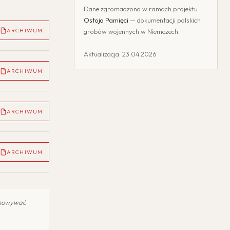
Dane zgromadzono w ramach projektu
Ostoja Pamięci
— dokumentacji polskich
ARCHIWUM
grobów wojennych w Niemczech.
Aktualizacja: 23.04.2026
ARCHIWUM
ARCHIWUM
ARCHIWUM
chowywać