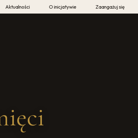
Aktualności
O inicjatywie
Zaangażuj się
eka
O autorze
Twoja historia
e
Metodyka i archiwum
Wolontariusze Pamię
mięci"
Prasa i media
mięci