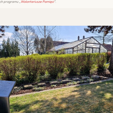
ch programu „
Wolontariusze Pamięci
”.