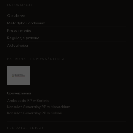
INFORMACJE
O autorze
Metodyka i archiwum
Prasa i media
Regulacje prawne
Aktualności
PATRONAT I UPOWAŻNIENIA
Upoważnienia
Ambasada RP w Berlinie
Konsulat Generalny RP w Monachium
Konsulat Generalny RP w Kolonii
FUNDATOR ZNICZY