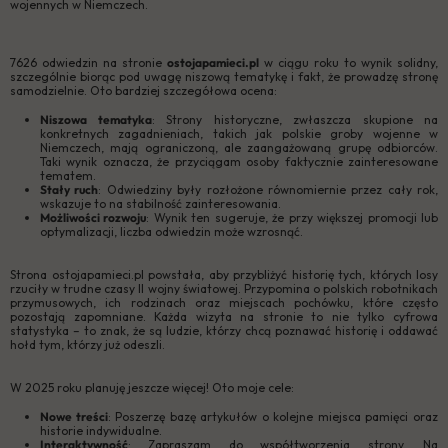
wojennych w Niemczech.
7626 odwiedzin na stronie
ostojapamieci.pl
w ciągu roku to wynik solidny,
szczególnie biorąc pod uwagę niszową tematykę i fakt, że prowadzę stronę
samodzielnie. Oto bardziej szczegółowa ocena:
Niszowa tematyka
: Strony historyczne, zwłaszcza skupione na
konkretnych zagadnieniach, takich jak polskie groby wojenne w
Niemczech, mają ograniczoną, ale zaangażowaną grupę odbiorców.
Taki wynik oznacza, że przyciągam osoby faktycznie zainteresowane
tematem.
Stały ruch
: Odwiedziny były rozłożone równomiernie przez cały rok,
wskazuje to na stabilność zainteresowania.
Możliwości rozwoju
: Wynik ten sugeruje, że przy większej promocji lub
optymalizacji, liczba odwiedzin może wzrosnąć.
Strona ostojapamieci.pl powstała, aby przybliżyć historię tych, których losy
rzuciły w trudne czasy II wojny światowej. Przypomina o polskich robotnikach
przymusowych, ich rodzinach oraz miejscach pochówku, które często
pozostają zapomniane. Każda wizyta na stronie to nie tylko cyfrowa
statystyka – to znak, że są ludzie, którzy chcą poznawać historię i oddawać
hołd tym, którzy już odeszli.
W 2025 roku planuję jeszcze więcej! Oto moje cele:
Nowe treści
: Poszerzę bazę artykułów o kolejne miejsca pamięci oraz
historie indywidualne.
Interaktywność
: Zapraszam do współtworzenia strony. Na