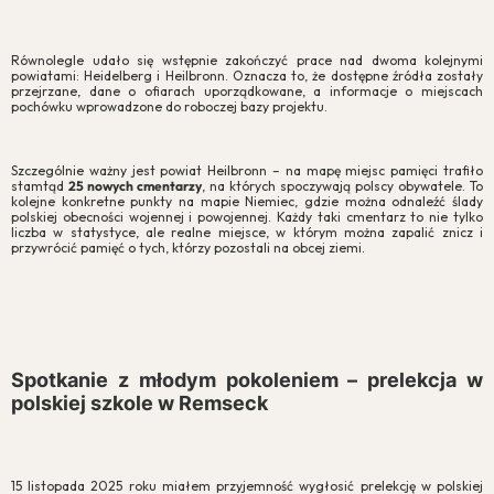
Równolegle udało się wstępnie zakończyć prace nad dwoma kolejnymi
powiatami: Heidelberg i Heilbronn. Oznacza to, że dostępne źródła zostały
przejrzane, dane o ofiarach uporządkowane, a informacje o miejscach
pochówku wprowadzone do roboczej bazy projektu.
Szczególnie ważny jest powiat Heilbronn – na mapę miejsc pamięci trafiło
stamtąd
25 nowych cmentarzy
, na których spoczywają polscy obywatele. To
kolejne konkretne punkty na mapie Niemiec, gdzie można odnaleźć ślady
polskiej obecności wojennej i powojennej. Każdy taki cmentarz to nie tylko
liczba w statystyce, ale realne miejsce, w którym można zapalić znicz i
przywrócić pamięć o tych, którzy pozostali na obcej ziemi.
Zgoda na pliki cookie
Cookies to małe pliki danych, które są przechowywane na Twoim
urządzeniu podczas przeglądania stron internetowych. Używamy ich
do poprawy działania serwisu, personalizacji treści, oraz analizy ruchu
na stronie.
Spotkanie z młodym pokoleniem – prelekcja w
polskiej szkole w Remseck
Dostosuj
Zezwól na wszystkie
15 listopada 2025 roku miałem przyjemność wygłosić prelekcję w polskiej