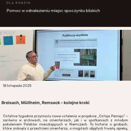
DLA RODZIN
Pomoc w odnalezieniu miejsc spoczynku bliskich
18 listopada 2025
Breisach, Müllheim, Remseck – kolejne kroki
Ostatnie tygodnie przyniosły nowe ustalenia w projekcie „Ostoja Pamięci” –
zarówno w archiwach, na cmentarzach, jak i w spotkaniach z młodym
pokoleniem Polaków mieszkających w Niemczech. To historia o grobach,
które zniknęły z przestrzeni cmentarza, o mogiłach objętych trwałą opieką,