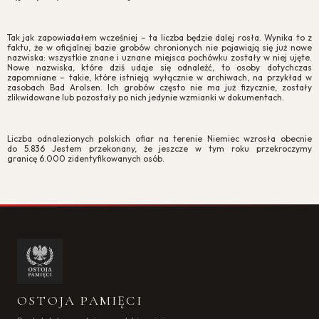
Tak jak zapowiadałem wcześniej – ta liczba będzie dalej rosła. Wynika to z
faktu, że w oficjalnej bazie grobów chronionych nie pojawiają się już nowe
nazwiska: wszystkie znane i uznane miejsca pochówku zostały w niej ujęte.
Nowe nazwiska, które dziś udaje się odnaleźć, to osoby dotychczas
zapomniane – takie, które istnieją wyłącznie w archiwach, na przykład w
zasobach Bad Arolsen. Ich grobów często nie ma już fizycznie, zostały
zlikwidowane lub pozostały po nich jedynie wzmianki w dokumentach.
Liczba odnalezionych polskich ofiar na terenie Niemiec wzrosła obecnie
do 5.836 Jestem przekonany, że jeszcze w tym roku przekroczymy
granicę 6.000 zidentyfikowanych osób.
OSTOJA PAMIĘCI