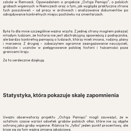
szkole w Remseck. Opowiadałem o projekcie „Ostoja Pamięci”, o polskich
grobach wojennych w Niemczech oraz o tym, jak wygląda praktyczna strona
tych poszukiwań – od pracy w archiwach i analizowania dokumentów po
odnajdywanie konkretnych miejsc pochówku na cmentarzach.
Była to dla mnie szczególnie ważna wizyta. Z jednej strony mogłem pokazać
młodym ludziom, że historia nie jest abstrakcyjną opowieścią z podręcznika,
ale bardzo konkretną pamięcią o ludziach, którzy mieli imiona, rodziny, plany
i marzenia. Z drugiej – zobaczyłem ogromne zaangażowanie nauczycieli,
rodziców i uczniów w pielęgnowanie polskiej historii i tożsamości poza
granicami kraju.
Za to serdecznie dziękuję.
Statystyka, która pokazuje skalę zapomnienia
Uważni obserwatorzy projektu „Ostoja Pamięci” mogli zauważyć, że w
ostatnim czasie wzrósł odsetek grobów polskich ofiar, które nie są objęte
ochroną jako groby wojenne. Różnica to „tylko” jeden punkt procentowy, ale
kryje się za tym ważna zmiana jakościowa.