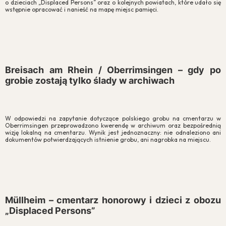
o dzieciach „Displaced Persons” oraz o kolejnych powiatach, które udało się
wstępnie opracować i nanieść na mapę miejsc pamięci.
Breisach am Rhein / Oberrimsingen – gdy po
grobie zostają tylko ślady w archiwach
W odpowiedzi na zapytanie dotyczące polskiego grobu na cmentarzu w
Oberrimsingen przeprowadzono kwerendę w archiwum oraz bezpośrednią
wizję lokalną na cmentarzu. Wynik jest jednoznaczny: nie odnaleziono ani
dokumentów potwierdzających istnienie grobu, ani nagrobka na miejscu.
Müllheim – cmentarz honorowy i dzieci z obozu
„Displaced Persons”