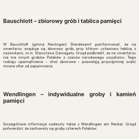
Zgoda na pliki cookie
Bauschlott – zbiorowy grób i tablica pamięci
Cookies to małe pliki danych, które są przechowywane na Twoim
urządzeniu podczas przeglądania stron internetowych. Używamy ich
do poprawy działania serwisu, personalizacji treści, oraz analizy ruchu
na stronie.
W Bauschlott (gmina Neulingen) Standesamt poinformował, że na
cmentarzu znajduje się zbiorowy grób, przy którym ustawiono tablicę z
nazwiskami, m.in. Stanisława Damagały. Urząd podkreślił, że na cmentarzu
Dostosuj
Zezwól na wszystkie
nie ma innych grobów Polaków z czasów narodowego socjalizmu. Tego
rodzaju upamiętnienia – choć zbiorowe – pozwalają przynajmniej ocalić
imiona ofiar od zapomnienia.
Wendlingen – indywidualne groby i kamień
pamięci
Szczegółowe informacje nadeszły także z Wendlingen am Neckar. Urząd
potwierdził, że zachowały się groby czterech Polaków: