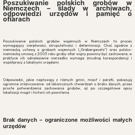
Poszukiwanie polskich grobów w
Niemczech – ślady w archiwach,
odpowiedzi urzędów i pamięć o
ofiarach
Poszukiwanie polskich grobów wojennych w Niemczech to proces
wymagający cierpliwości, skrupulatności i determinacji. Choć zgodnie z
niemiecką ustawą o grobach wojennych („Gräbergesetz”) oraz polsko-
niemiecką umową z 2003 roku groby ofiar wojny powinny być zachowane, w
praktyce ich odnalezienie nierzadko wymaga żmudnej korespondencji i
współpracy z lokalnymi urzędami.
Odpowiedzi, jakie napływają z różnych gmin, miast i parafii, pokazują
ogromne zróżnicowanie: od lakonicznych stwierdzeń o braku danych, przez
proste potwierdzenia zachowania grobów, aż po szczegółowe opisy
lokalizacji mogił i historii ich powstania.
Brak danych – ograniczone możliwości małych
urzędów