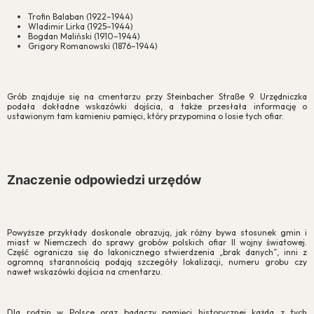
Trofin Balaban (1922–1944)
Wladimir Lirka (1925–1944)
Bogdan Maliński (1910–1944)
Grigory Romanowski (1876–1944)
Grób znajduje się na cmentarzu przy Steinbacher Straße 9. Urzędniczka
podała dokładne wskazówki dojścia, a także przesłała informację o
ustawionym tam kamieniu pamięci, który przypomina o losie tych ofiar.
Znaczenie odpowiedzi urzędów
Powyższe przykłady doskonale obrazują, jak różny bywa stosunek gmin i
miast w Niemczech do sprawy grobów polskich ofiar II wojny światowej.
Część ogranicza się do lakonicznego stwierdzenia „brak danych”, inni z
ogromną starannością podają szczegóły lokalizacji, numeru grobu czy
nawet wskazówki dojścia na cmentarzu.
Dla rodzin w Polsce oraz badaczy pamięci historycznej każda z tych