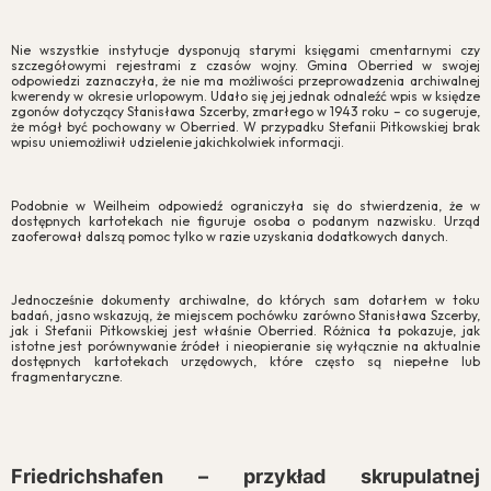
Nie wszystkie instytucje dysponują starymi księgami cmentarnymi czy
szczegółowymi rejestrami z czasów wojny. Gmina Oberried w swojej
odpowiedzi zaznaczyła, że nie ma możliwości przeprowadzenia archiwalnej
kwerendy w okresie urlopowym. Udało się jej jednak odnaleźć wpis w księdze
zgonów dotyczący Stanisława Szcerby, zmarłego w 1943 roku – co sugeruje,
że mógł być pochowany w Oberried. W przypadku Stefanii Pitkowskiej brak
wpisu uniemożliwił udzielenie jakichkolwiek informacji.
Podobnie w Weilheim odpowiedź ograniczyła się do stwierdzenia, że w
dostępnych kartotekach nie figuruje osoba o podanym nazwisku. Urząd
zaoferował dalszą pomoc tylko w razie uzyskania dodatkowych danych.
Jednocześnie dokumenty archiwalne, do których sam dotarłem w toku
badań, jasno wskazują, że miejscem pochówku zarówno Stanisława Szcerby,
jak i Stefanii Pitkowskiej jest właśnie Oberried. Różnica ta pokazuje, jak
istotne jest porównywanie źródeł i nieopieranie się wyłącznie na aktualnie
dostępnych kartotekach urzędowych, które często są niepełne lub
fragmentaryczne.
Friedrichshafen – przykład skrupulatnej