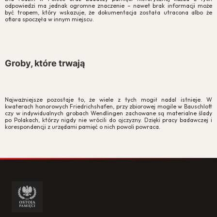
odpowiedzi ma jednak ogromne znaczenie – nawet brak informacji może
być tropem, który wskazuje, że dokumentacja została utracona albo że
ofiara spoczęła w innym miejscu.
Groby, które trwają
Najważniejsze pozostaje to, że wiele z tych mogił nadal istnieje. W
kwaterach honorowych Friedrichshafen, przy zbiorowej mogile w Bauschlott
czy w indywidualnych grobach Wendlingen zachowane są materialne ślady
po Polakach, którzy nigdy nie wrócili do ojczyzny. Dzięki pracy badawczej i
korespondencji z urzędami pamięć o nich powoli powraca.