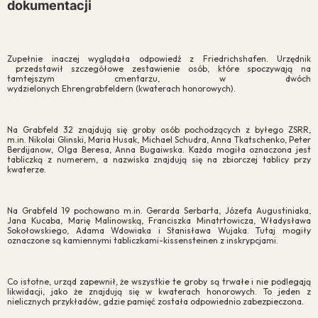
dokumentacji
Zupełnie inaczej wyglądała odpowiedź z Friedrichshafen. Urzędnik
przedstawił szczegółowe zestawienie osób, które spoczywają na
tamtejszym cmentarzu, w dwóch
wydzielonych Ehrengrabfeldern (kwaterach honorowych).
Na Grabfeld 32 znajdują się groby osób pochodzących z byłego ZSRR,
m.in. Nikolai Glinski, Maria Husak, Michael Schudra, Anna Tkatschenko, Peter
Berdijanow, Olga Beresa, Anna Bugaiwska. Każda mogiła oznaczona jest
tabliczką z numerem, a nazwiska znajdują się na zbiorczej tablicy przy
kwaterze.
Na Grabfeld 19 pochowano m.in. Gerarda Serbarta, Józefa Augustiniaka,
Jana Kucaba, Marię Malinowską, Franciszka Minatrtowicza, Władysława
Sokołowskiego, Adama Wdowiaka i Stanisława Wujaka. Tutaj mogiły
oznaczone są kamiennymi tabliczkami-kissensteinen z inskrypcjami.
Co istotne, urząd zapewnił, że wszystkie te groby są trwałe i nie podlegają
likwidacji, jako że znajdują się w kwaterach honorowych. To jeden z
nielicznych przykładów, gdzie pamięć została odpowiednio zabezpieczona.