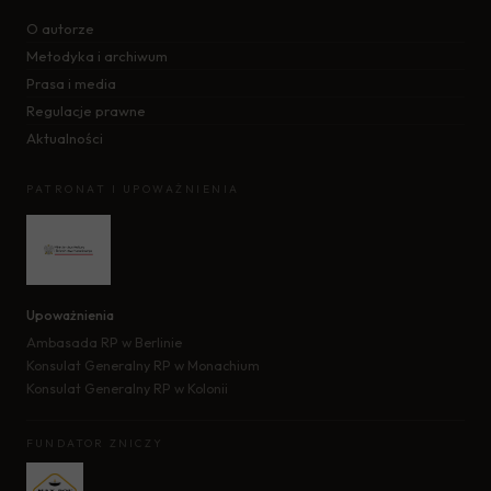
O autorze
Metodyka i archiwum
Prasa i media
Regulacje prawne
Aktualności
PATRONAT I UPOWAŻNIENIA
Upoważnienia
Ambasada RP w Berlinie
Konsulat Generalny RP w Monachium
Konsulat Generalny RP w Kolonii
FUNDATOR ZNICZY