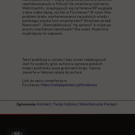
rewitalizowanych w Polsce? Ile cmentarzy żołnierzy
Wehrmachtu, znajdujących się na terenie RP wygląda
o dwa nieba lepiej, niż ten w Fürstenau? W czym tkwi
problem braku zainteresowania się polskich władz i
polskiego wojska tym cmentarzem? Strachem przed
Niemcami? „Niemedialnością” tej sprawy? A może po
prostu mentalnym lenistwem? Nie wiem. Może ktoś
mądrzejszy mi odpowie...
Tekst publikuje w całości i bez zmian redakcyjnych.
Jest to osobisty głos autora w sprawie polskich
miejsc pochówku poza granicami kraju. Opinie
zawarte w tekście należą do autora.
Link do opisu cmentarza w
Fürstenau
https://ostojapamieci.pl/furstenau
Zgłoszenia:
Kontakt
|
Twoja historia
|
Wolontariusze Pamięci