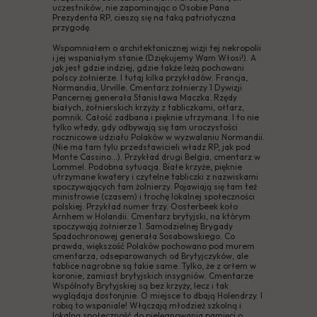
uczestników, nie zapominając o Osobie Pana
Prezydenta RP, cieszą się na taką patriotyczna
przygodę.
Wspomniałem o architektonicznej wizji tej nekropolii
i jej wspaniałym stanie (Dziękujemy Wam Włosi!). A
jak jest gdzie indziej, gdzie także leżą pochowani
polscy żołnierze. I tutaj kilka przykładów. Francja,
Normandia, Urville. Cmentarz żołnierzy 1 Dywizji
Pancernej generała Stanisława Maczka. Rzędy
białych, żołnierskich krzyży z tabliczkami, ołtarz,
pomnik. Całość zadbana i pięknie utrzymana. I to nie
tylko wtedy, gdy odbywają się tam uroczystości
rocznicowe udziału Polaków w wyzwalaniu Normandii.
(Nie ma tam tylu przedstawicieli władz RP, jak pod
Monte Cassino...). Przykład drugi Belgia, cmentarz w
Lommel. Podobna sytuacja. Białe krzyże, pięknie
utrzymane kwatery i czytelne tabliczki z nazwiskami
spoczywających tam żolnierzy. Pojawiają się tam też
ministrowie (czasem) i trochę lokalnej społeczności
polskiej. Przykład numer trzy. Oosterbeek koło
Arnhem w Holandii. Cmentarz brytyjski, na którym
spoczywają żołnierze 1. Samodzielnej Brygady
Spadochronowej generała Sosabowskiego. Co
prawda, większość Polaków pochowano pod murem
cmentarza, odseparowanych od Brytyjczyków, ale
tablice nagrobne są takie same. Tylko, że z orłem w
koronie, zamiast brytyjskich insygniów. Cmentarze
Wspólnoty Brytyjskiej są bez krzyży, lecz i tak
wyglądaja dostonjnie. O miejsce to dbają Holendrzy. I
robią to wspaniale! Włączają młodzież szkolną i
lokalną społeczność do pielęgnowania pamięci o