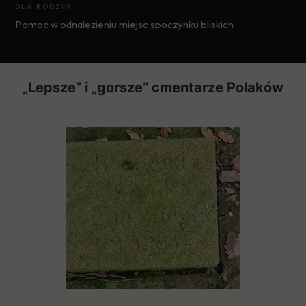
DLA RODZIN
Pomoc w odnalezieniu miejsc spoczynku bliskich
„Lepsze” i „gorsze” cmentarze Polaków