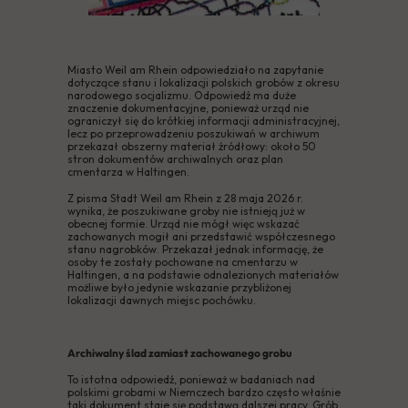
Miasto Weil am Rhein odpowiedziało na zapytanie
dotyczące stanu i lokalizacji polskich grobów z okresu
narodowego socjalizmu. Odpowiedź ma duże
znaczenie dokumentacyjne, ponieważ urząd nie
ograniczył się do krótkiej informacji administracyjnej,
lecz po przeprowadzeniu poszukiwań w archiwum
przekazał obszerny materiał źródłowy: około 50
stron dokumentów archiwalnych oraz plan
cmentarza w Haltingen.
Z pisma Stadt Weil am Rhein z 28 maja 2026 r.
wynika, że poszukiwane groby nie istnieją już w
obecnej formie. Urząd nie mógł więc wskazać
zachowanych mogił ani przedstawić współczesnego
stanu nagrobków. Przekazał jednak informację, że
osoby te zostały pochowane na cmentarzu w
Haltingen, a na podstawie odnalezionych materiałów
możliwe było jedynie wskazanie przybliżonej
lokalizacji dawnych miejsc pochówku.
Archiwalny ślad zamiast zachowanego grobu
To istotna odpowiedź, ponieważ w badaniach nad
polskimi grobami w Niemczech bardzo często właśnie
taki dokument staje się podstawą dalszej pracy. Grób