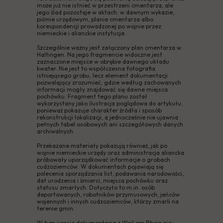
może już nie istnieć w przestrzeni cmentarza, ale
jego ślad pozostaje w aktach: w dawnym wykazie,
piśmie urzędowym, planie cmentarza albo
korespondencji prowadzonej po wojnie przez
niemieckie i alianckie instytucje.
Szczególnie ważny jest załączony plan cmentarza w
Haltingen. Na jego fragmencie widoczne jest
zaznaczone miejsce w obrębie dawnego układu
kwater. Nie jest to współczesna fotografia
istniejącego grobu, lecz element dokumentacji
pozwalający zrozumieć, gdzie według zachowanych
informacji mogły znajdować się dawne miejsca
pochówku. Fragment tego planu został
wykorzystany jako ilustracja poglądowa do artykułu,
ponieważ pokazuje charakter źródła i sposób
rekonstrukcji lokalizacji, a jednocześnie nie ujawnia
pełnych tabel osobowych ani szczegółowych danych
archiwalnych.
Przekazane materiały pokazują również, jak po
wojnie niemieckie urzędy oraz administracja aliancka
próbowały uporządkować informacje o grobach
cudzoziemców. W dokumentach pojawiają się
polecenia sporządzania list, podawania narodowości,
dat urodzenia i śmierci, miejsca pochówku oraz
statusu zmarłych. Dotyczyło to m.in. osób
deportowanych, robotników przymusowych, jeńców
wojennych i innych cudzoziemców, którzy zmarli na
terenie gmin.
W tym sensie dokumentacja z Weil am Rhein nie