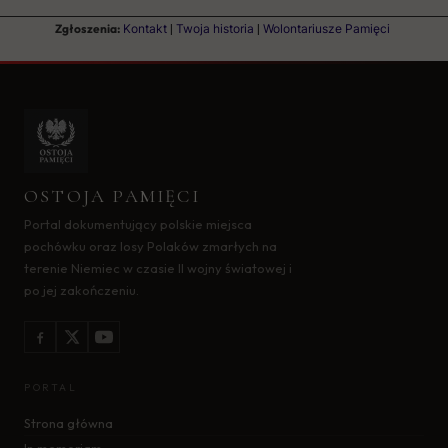
Zgłoszenia:
Kontakt
|
Twoja historia
|
Wolontariusze Pamięci
OSTOJA PAMIĘCI
Portal dokumentujący polskie miejsca
pochówku oraz losy Polaków zmarłych na
terenie Niemiec w czasie II wojny światowej i
po jej zakończeniu.
PORTAL
Strona główna