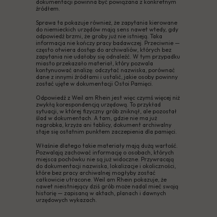
dokumentacji powinna być powiązana z konkretnym
źródłem.
Sprawa ta pokazuje również, że zapytania kierowane
do niemieckich urzędów mają sens nawet wtedy, gdy
odpowiedź brzmi, że groby już nie istnieją. Taka
informacja nie kończy pracy badawczej. Przeciwnie —
często otwiera dostęp do archiwaliów, których bez
zapytania nie udałoby się odnaleźć. W tym przypadku
miasto przekazało materiał, który pozwala
kontynuować analizę: odczytać nazwiska, porównać
dane z innymi źródłami i ustalić, jakie osoby powinny
zostać ujęte w dokumentacji Ostoi Pamięci.
Odpowiedź z Weil am Rhein jest więc czymś więcej niż
zwykłą korespondencją urzędową. To przykład
sytuacji, w której fizyczny grób zniknął, ale pozostał
ślad w dokumentach. A tam, gdzie nie ma już
nagrobka, krzyża ani tablicy, dokument archiwalny
staje się ostatnim punktem zaczepienia dla pamięci.
Właśnie dlatego takie materiały mają dużą wartość.
Pozwalają zachować informację o osobach, których
miejsca pochówku nie są już widoczne. Przywracają
do dokumentacji nazwiska, lokalizacje i okoliczności,
które bez pracy archiwalnej mogłyby zostać
całkowicie utracone. Weil am Rhein pokazuje, że
nawet nieistniejący dziś grób może nadal mieć swoją
historię — zapisaną w aktach, planach i dawnych
urzędowych wykazach.