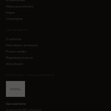
In memoriam
Miejsca pochówku
Mapa
Cmentarze
INFORMACJE
O autorze
Metodyka i archiwum
Prasa i media
Regulacje prawne
Aktualności
PATRONAT I UPOWAŻNIENIA
Upoważnienia
Ambasada RP w Berlinie