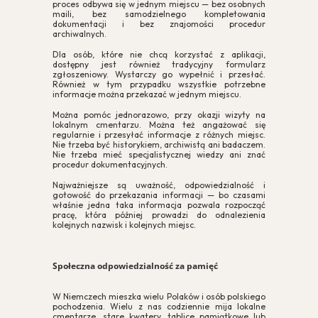
proces odbywa się w jednym miejscu — bez osobnych
maili, bez samodzielnego kompletowania
dokumentacji i bez znajomości procedur
archiwalnych.
Cookies to małe pliki danych, które są przechowywane na Twoim
urządzeniu podczas przeglądania stron internetowych. Używamy ich
Dla osób, które nie chcą korzystać z aplikacji,
do poprawy działania serwisu, personalizacji treści, oraz analizy ruchu
dostępny jest również tradycyjny formularz
na stronie.
zgłoszeniowy. Wystarczy go wypełnić i przesłać.
Również w tym przypadku wszystkie potrzebne
informacje można przekazać w jednym miejscu.
Dostosuj
Zezwól na wszystkie
Można pomóc jednorazowo, przy okazji wizyty na
lokalnym cmentarzu. Można też angażować się
regularnie i przesyłać informacje z różnych miejsc.
Nie trzeba być historykiem, archiwistą ani badaczem.
Nie trzeba mieć specjalistycznej wiedzy ani znać
procedur dokumentacyjnych.
Najważniejsze są uważność, odpowiedzialność i
gotowość do przekazania informacji — bo czasami
właśnie jedna taka informacja pozwala rozpocząć
pracę, która później prowadzi do odnalezienia
kolejnych nazwisk i kolejnych miejsc.
Społeczna odpowiedzialność za pamięć
W Niemczech mieszka wielu Polaków i osób polskiego
pochodzenia. Wielu z nas codziennie mija lokalne
cmentarze, stare kwatery, tablice pamiątkowe lub