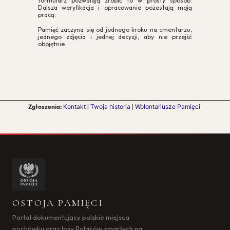
formularz pozwalają zrobić to w prosty sposób.
Dalsza weryfikacja i opracowanie pozostają moją
pracą.
Pamięć zaczyna się od jednego kroku na cmentarzu,
jednego zdjęcia i jednej decyzji, aby nie przejść
obojętnie.
Zgłoszenia:
Kontakt
|
Twoja historia
|
Wolontariusze Pamięci
OSTOJA PAMIĘCI
Portal dokumentujący polskie miejsca
pochówku oraz losy Polaków zmarłych na