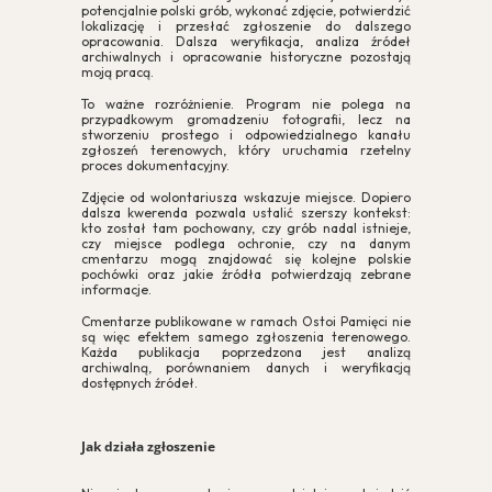
potencjalnie polski grób, wykonać zdjęcie, potwierdzić
lokalizację i przesłać zgłoszenie do dalszego
opracowania. Dalsza weryfikacja, analiza źródeł
archiwalnych i opracowanie historyczne pozostają
moją pracą.
To ważne rozróżnienie. Program nie polega na
przypadkowym gromadzeniu fotografii, lecz na
stworzeniu prostego i odpowiedzialnego kanału
zgłoszeń terenowych, który uruchamia rzetelny
proces dokumentacyjny.
Zdjęcie od wolontariusza wskazuje miejsce. Dopiero
dalsza kwerenda pozwala ustalić szerszy kontekst:
kto został tam pochowany, czy grób nadal istnieje,
czy miejsce podlega ochronie, czy na danym
cmentarzu mogą znajdować się kolejne polskie
pochówki oraz jakie źródła potwierdzają zebrane
informacje.
Cmentarze publikowane w ramach Ostoi Pamięci nie
są więc efektem samego zgłoszenia terenowego.
Każda publikacja poprzedzona jest analizą
archiwalną, porównaniem danych i weryfikacją
dostępnych źródeł.
Jak działa zgłoszenie