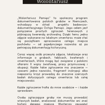
„Wolontariusz Pamięci” to społeczny program
dokumentowania polskich grobów w Niemczech,
wchodzący w skład projektu badawczo-
dokumentacyjnego Ostoja Pamięci. Jego celem jest
połączenie prostych zgłoszeń terenowych z
późniejszą kwerendą archiwalną. Dzięki temu jedno
zdjęcie wykonane na lokalnym cmentarzu może stać
się początkiem opracowania całego miejsca
pochówku — od pojedynczego nazwiska aż po
pełniejszą dokumentację historyczną.
Coraz więcej osób przesyła zdjęcia, lokalizacje oraz
informacje o grobach, tablicach, kwaterach i
cmentarzach, które mogą być związane z polskimi
ofiarami II wojny światowej, pracy przymusowej i
okupacji. Każde takie zgłoszenie ma znaczenie —
czasami jedno nazwisko, fragment inskrypcji albo
niepozorny krzyż prowadzą do znacznie szerszych
badań dotyczących całego cmentarza lub całej
miejscowości.
Każde zgłoszenie trafia do mnie osobiście — i każde
sprawdzam.
Osoby zgłaszające groby nie muszą prowadzić
własnych badań, analizować dokumentów ani znać
historii danego miejsca. Wystarczy zauważyć