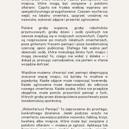
miejsca, które mogą być związane z polskimi
ofiarami. Często nie trzeba wielkiej wyprawy ani
specjalistycznego przygotowania. Czasem wystarczy
wejść na lokalny cmentarz, spojrzeć uważniej na
nazwiska, wykonać zdjęcie i przesłać zgłoszenie.
Polskie groby wojenne, groby robotników
przymusowych, groby dzieci i osób cywilnych nie
zawsze znajdują się w miejscach oczywistych. Często
są rozproszone po małych lokalnych cmentarzach,
poza głównymi trasami pamięci i poza świadomością
szerszej opinii publicznej. Dlatego tak ważna jest
obecność osób, które mieszkają blisko tych miejsc i
mogą zauważyć to, czego nie widać z daleka — i
dokąd ja, pracując samodzielnie, nie jestem w stanie
wszędzie dotrzeć.
Wspólnie możemy stworzyć sieć pamięci obejmującą
znacznie więcej miejsc, niż byłoby to możliwe w
pojedynkę. Każde zdjęcie może rozpocząć kwerendę.
Każde zgłoszenie może doprowadzić do odkrycia
nowego cmentarza. Każda osoba, która nie przejdzie
obojętnie, może pomóc przywrócić pamięć o tych,
których groby przez dziesięciolecia pozostawały poza
świadomością społeczną.
„Wolontariusz Pamięci” to zaproszenie do prostego,
konkretnego działania. Jeżeli podczas wizyty na
cmentarzu zauważysz polskie nazwisko, tablicę, krzyż,
kwaterę albo miejsce, które może być związane z
polskimi ofiarami — możesz je zgłosić. Aplikacja lub