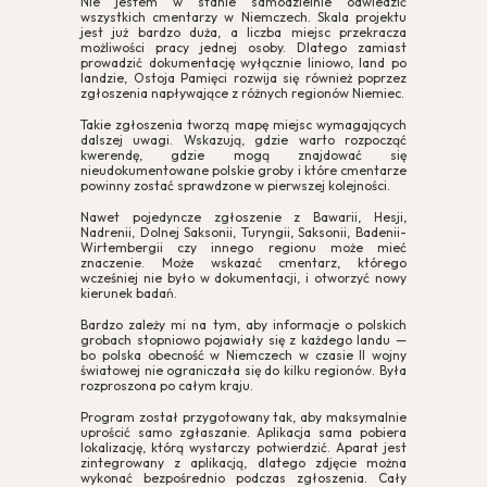
Nie jestem w stanie samodzielnie odwiedzić
wszystkich cmentarzy w Niemczech. Skala projektu
jest już bardzo duża, a liczba miejsc przekracza
możliwości pracy jednej osoby. Dlatego zamiast
prowadzić dokumentację wyłącznie liniowo, land po
landzie, Ostoja Pamięci rozwija się również poprzez
zgłoszenia napływające z różnych regionów Niemiec.
Takie zgłoszenia tworzą mapę miejsc wymagających
dalszej uwagi. Wskazują, gdzie warto rozpocząć
kwerendę, gdzie mogą znajdować się
nieudokumentowane polskie groby i które cmentarze
powinny zostać sprawdzone w pierwszej kolejności.
Nawet pojedyncze zgłoszenie z Bawarii, Hesji,
Nadrenii, Dolnej Saksonii, Turyngii, Saksonii, Badenii-
Wirtembergii czy innego regionu może mieć
znaczenie. Może wskazać cmentarz, którego
wcześniej nie było w dokumentacji, i otworzyć nowy
kierunek badań.
Bardzo zależy mi na tym, aby informacje o polskich
grobach stopniowo pojawiały się z każdego landu —
bo polska obecność w Niemczech w czasie II wojny
światowej nie ograniczała się do kilku regionów. Była
rozproszona po całym kraju.
Program został przygotowany tak, aby maksymalnie
uprościć samo zgłaszanie. Aplikacja sama pobiera
lokalizację, którą wystarczy potwierdzić. Aparat jest
zintegrowany z aplikacją, dlatego zdjęcie można
wykonać bezpośrednio podczas zgłoszenia. Cały
Zgoda na pliki cookie