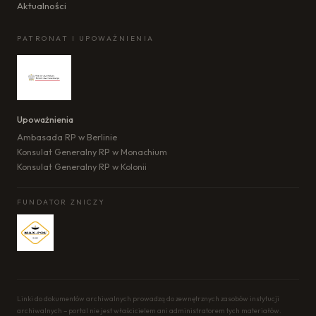
Aktualności
PATRONAT I UPOWAŻNIENIA
Upoważnienia
Ambasada RP w Berlinie
Konsulat Generalny RP w Monachium
Konsulat Generalny RP w Kolonii
FUNDATOR ZNICZY
Linki do dokumentów archiwalnych prowadzą do zewnętrznych zasobów instytucji
archiwalnych – portal nie jest właścicielem ani administratorem tych materiałów.