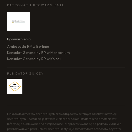
PATRONAT I UPOWAŻNIENIA
Upoważnienia
Ambasada RP w Berlinie
Konsulat Generalny RP w Monachium
Konsulat Generalny RP w Kolonii
FUNDATOR ZNICZY
Linki do dokumentów archiwalnych prowadzą do zewnętrznych zasobów instytucji
archiwalnych – portal nie jest właścicielem ani administratorem tych materiałów.
Informacje publikowane na ostojapamieci.pl opracowywane są na podstawie danych
przekazywanych przez urzędy, archiwa, instytucje samorządowe oraz osoby prywatne.