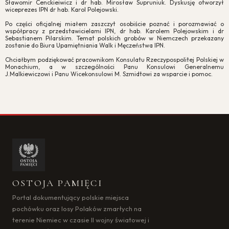
Sławomir Cenckieiwicz i dr hab. Mirosław Supruniuk. Dyskusję otworzył
wiceprezes IPN dr hab. Karol Polejowski.
Po części oficjalnej miałem zaszczyt osobiście poznać i porozmawiać o
współpracy z przedstawicielami IPN, dr hab. Karolem Polejowskim i dr
Sebastianem Pilarskim. Temat polskich grobów w Niemczech przekazany
zostanie do Biura Upamiętniania Walk i Męczeństwa IPN.
Chciałbym podziękować pracownikom Konsulatu Rzeczypospolitej Polskiej w
Monachium, a w szczególności Panu Konsulowi Generalnemu
J.Malkiewiczowi i Panu Wicekonsulowi M. Szmidtowi za wsparcie i pomoc.
OSTOJA PAMIĘCI
Portal dokumentujący polskie miejsca
pochówku oraz losy Polaków zmarłych na
terenie Niemiec w czasie II wojny światowej i