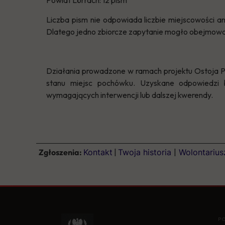
Powiat Lörrach: 12 pism
Liczba pism nie odpowiada liczbie miejscowości an
Dlatego jedno zbiorcze zapytanie mogło obejmować k
Działania prowadzone w ramach projektu Ostoja P
stanu miejsc pochówku. Uzyskane odpowiedzi b
wymagających interwencji lub dalszej kwerendy.
Zgłoszenia:
Kontakt
|
Twoja historia
|
Wolontariu
P