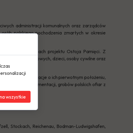
ciwych administracji komunalnych oraz zarządców
z osób polskiego pochodzenia zmarłych w okresie
rowadzona w ramach projektu Ostoja Pamięci. Z
otników przymusowych, dzieci, osoby cywilne oraz
dczas
ersonalizacji
chowały się informacje o ich pierwotnym położeniu,
ętych dotąd w dokumentacji, grobów polskich ofiar z
na wszystkie
lfzell, Stockach, Reichenau, Bodman-Ludwigshafen,