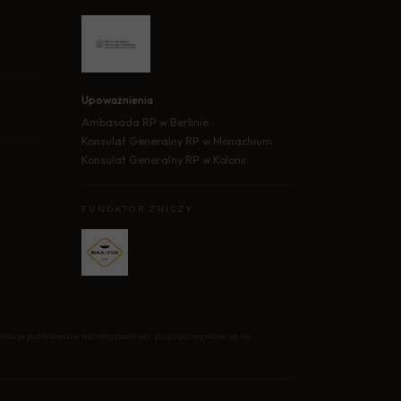
Upoważnienia
Ambasada RP w Berlinie
Konsulat Generalny RP w Monachium
Konsulat Generalny RP w Kolonii
FUNDATOR ZNICZY
formacje publikowane na ostojapamieci.pl opracowywane są na