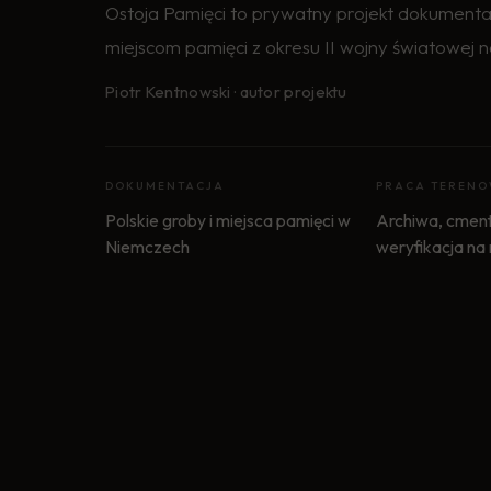
Ostoja Pamięci to prywatny projekt dokumenta
miejscom pamięci z okresu II wojny światowej n
Piotr Kentnowski · autor projektu
DOKUMENTACJA
PRACA TEREN
Polskie groby i miejsca pamięci w
Archiwa, cment
Niemczech
weryfikacja na