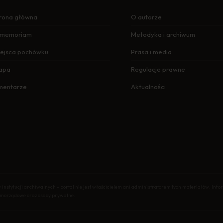
rona główna
O autorze
n memoriam
Metodyka i archiwum
ejsca pochówku
Prasa i media
apa
Regulacje prawne
mentarze
Aktualności
nstytucji archiwalnych – portal nie jest właścicielem ani administratorem tych materiałów. In
samorządowe oraz osoby prywatne.