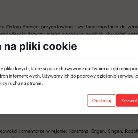
tu Ostoja Pamięci przygotowano i wysłano zapytania do właś
spondencja dotyczy miejsc pochówku polskich obywateli ora
czeniu II wojny światowej.
na pliki cookie
chiwalne, wykazy cmentarne oraz dotychczasowa kwerenda p
atach pochowano osoby pochodzące z ziem polskich, w tym rob
ojennych.
e pliki danych, które są przechowywane na Twoim urządzeniu po
tron internetowych. Używamy ich do poprawy działania serwisu, p
 groby nadal istnieją, gdzie dokładnie się znajdują oraz czy za
lizy ruchu na stronie.
stanie utrzymania. Poproszono również o wskazanie innych, nieuj
Dostosuj
Zezwól 
cowości i cmentarze w rejonie: Konstanz, Engen, Singen, Rado