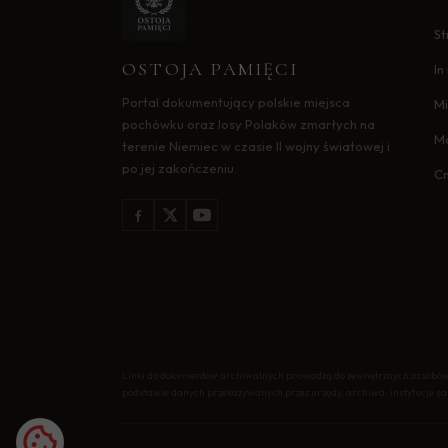
St
OSTOJA PAMIĘCI
I
Portal dokumentujący polskie miejsca
Mi
pochówku oraz losy Polaków zmarłych na
M
terenie Niemiec w czasie II wojny światowej i
po jej zakończeniu.
C
Linki do dokumentów archiwalnych prowadzą do zewnętrznych zasobów i
podstawie danych przekazywanych przez urzędy, archiwa, instytucje 