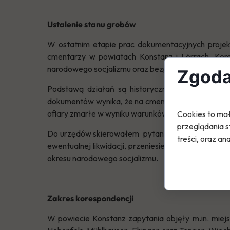
Ustalenie stanu grobów
W ostatnim etapie prac dokumentacyjnych projek
cmentarzy w powiatach Konstanz i Lörrach. Kore
narodowego socjalizmu oraz bezpośrednio po zakoń
Zgoda 
Podstawą działań są historyczne dokumenty ar
dokumentów wynika, że na cmentarzach w obu powi
ofiary zmarłe w wyniku warunków wojennych i pow
Cookies to mał
przeglądania s
Do urzędów skierowałem pytania o to, czy wskazane
treści, oraz ana
ewentualnej likwidacji, przeniesieniu lub obecnym 
okresu narodowego socjalizmu.
Zakres korespondencji
W powiecie Konstanz zapytania objęły m.in. miejs