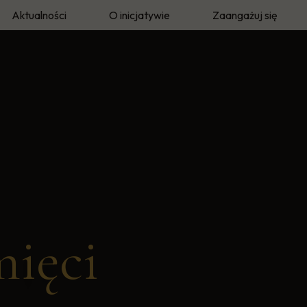
Aktualności
O inicjatywie
Zaangażuj się
eka
O autorze
Twoja historia
e
Metodyka i archiwum
Wolontariusze Pamię
mięci"
Prasa i media
mięci