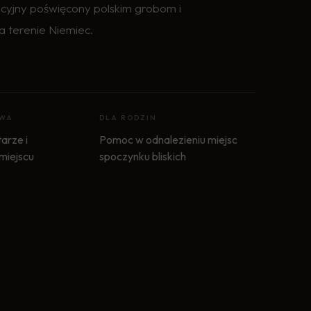
cyjny poświęcony polskim grobom i
a terenie Niemiec.
OWA
DLA RODZIN
arze i
Pomoc w odnalezieniu miejsc
 miejscu
spoczynku bliskich