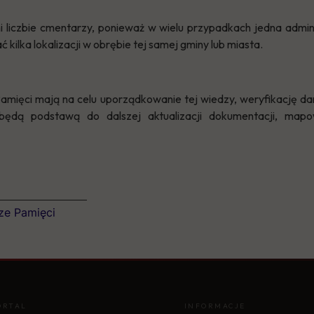
i liczbie cmentarzy, ponieważ w wielu przypadkach jedna admini
ilka lokalizacji w obrębie tej samej gminy lub miasta.
amięci mają na celu uporządkowanie tej wiedzy, weryfikację da
ędą podstawą do dalszej aktualizacji dokumentacji, mapo
sze Pamięci
ORTAL
INFORMACJE