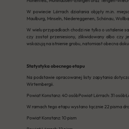
Hohenfels, Mühlhausen-Ehingen oraz Tengen-Wiec
W powiecie Lörrach działania objęły m.in. miejs
Maulburg, Minseln, Niedereggenen, Schönau, Wollb
W wielu przypadkach chodzi nie tylko o ustalenie 
czy został przeniesiony, zlikwidowany albo czy j
wskazują na istnienie grobu, natomiast obecna do
Statystyka obecnego etapu
Na podstawie opracowanej listy zapytania dotyc
Wirtembergii.
Powiat Konstanz: 40 osóbPowiat Lörrach: 31 osóbŁą
W ramach tego etapu wysłano łącznie 22 pisma drog
Powiat Konstanz: 10 pism