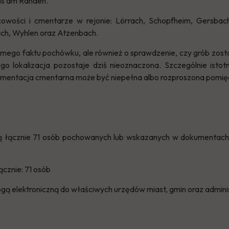
hs am Randen.
cowości i cmentarze w rejonie: Lörrach, Schopfheim, Gersbach,
ach, Wyhlen oraz Atzenbach.
samego faktu pochówku, ale również o sprawdzenie, czy grób zos
ego lokalizacja pozostaje dziś nieoznaczona. Szczególnie ist
kumentacja cmentarna może być niepełna albo rozproszona pomięd
zą łącznie 71 osób pochowanych lub wskazanych w dokumentach 
cznie: 71 osób
ą elektroniczną do właściwych urzędów miast, gmin oraz admini