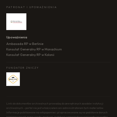
PATRONAT I UPOWAŻNIENIA
Upoważnienia
Ambasada RP w Berlinie
Konsulat Generalny RP w Monachium
Konsulat Generalny RP w Kolonii
FUNDATOR ZNICZY
Linki do dokumentów archiwalnych prowadzą do zewnętrznych zasobów instytucji
archiwalnych – portal nie jest właścicielem ani administratorem tych materiałów.
Informacje publikowane na ostojapamieci.pl opracowywane są na podstawie danych
przekazywanych przez urzędy, archiwa, instytucje samorządowe oraz osoby prywatne.