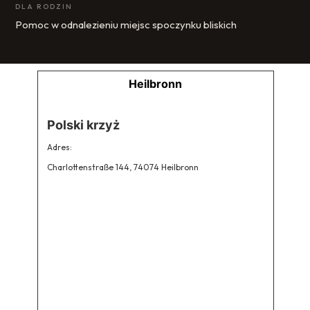
DLA RODZIN
Pomoc w odnalezieniu miejsc spoczynku bliskich
Heilbronn
Polski krzyż
Adres:
Charlottenstraße 144, 74074 Heilbronn