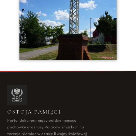
Cookies to małe pliki danych, które są przechowywane na Twoim
urządzeniu podczas przeglądania stron internetowych. Używamy ich
do poprawy działania serwisu, personalizacji treści, oraz analizy ruchu
na stronie.
Dostosuj
Zezwól na wszystkie
OSTOJA PAMIĘCI
Portal dokumentujący polskie miejsca
pochówku oraz losy Polaków zmarłych na
terenie Niemiec w czasie II wojny światowej i