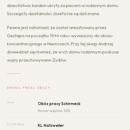
dzieciństwa: karabin ukryty za piecem w rodzinnym domu.
Szczegóły działalności Józefa nie są dziś znane.
Pewne jest natomiast, że został aresztowany przez
Gestapo na początku 1944 roku i wywieziony do obozu
koncentracyjnego w Niemczech. Przy tej okazji Andrzej
dowiedział się również, że w ich domu rodzinnym podczas
wojny przechowywano Żydów.
DROGA PRZEZ OBOZY
1944
Obóz pracy Schirmeck
Numer więźnia: 536
22.03.1944
KL Natzweiler