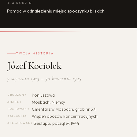
DLA RODZIN
Pomoc w odnalezieniu miejsc spoczynku bliskich
TWOJA HISTORIA
Józef Kociołek
7 stycznia 1923 – 30 kwietnia 1945
Koniuszowa
URODZONY
Mosbach, Niemcy
ZMARŁY
Cmentarz w Mosbach, grób nr 371
POCHOWANY
Więzień obozów koncentracyjnych
KATEGORIA
Gestapo, początek 1944
ARESZTOWANY