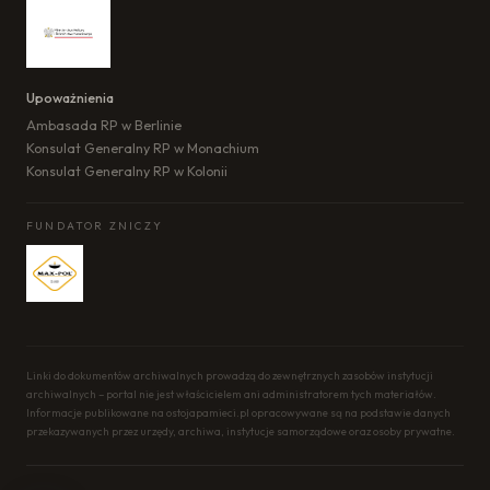
Upoważnienia
Ambasada RP w Berlinie
Konsulat Generalny RP w Monachium
Konsulat Generalny RP w Kolonii
FUNDATOR ZNICZY
Linki do dokumentów archiwalnych prowadzą do zewnętrznych zasobów instytucji
archiwalnych – portal nie jest właścicielem ani administratorem tych materiałów.
Informacje publikowane na ostojapamieci.pl opracowywane są na podstawie danych
przekazywanych przez urzędy, archiwa, instytucje samorządowe oraz osoby prywatne.