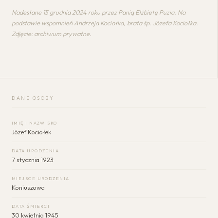
Nadesłane 15 grudnia 2024 roku przez Panią Elżbietę Puzia. Na
podstawie wspomnień Andrzeja Kociołka, brata śp. Józefa Kociołka.
Zdjęcie: archiwum prywatne.
DANE OSOBY
IMIĘ I NAZWISKO
Józef Kociołek
DATA URODZENIA
7 stycznia 1923
MIEJSCE URODZENIA
Koniuszowa
DATA ŚMIERCI
30 kwietnia 1945