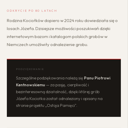
ODKRYCIE PO 80 LATACH
Rodzina Kociołków dopiero w 2024 roku dowiedziała się o
losach Józefa. Dzisiejsze możliwości poszukiwań dzięki
internetowym bazom i katalogom polskich grobów w
Niemczech umożliwiły odnalezienie grobu.
PODZIĘKOWANIE
Szczególne podziękowania należą się
Panu Piotrowi
Kentnowskiemu
— za pasję, cierpliwość i
bezinteresowną działalność, dzięki której grób
Józefa Kociołka został odnaleziony i opisany na
stronie projektu „Ostoja Pamięci".