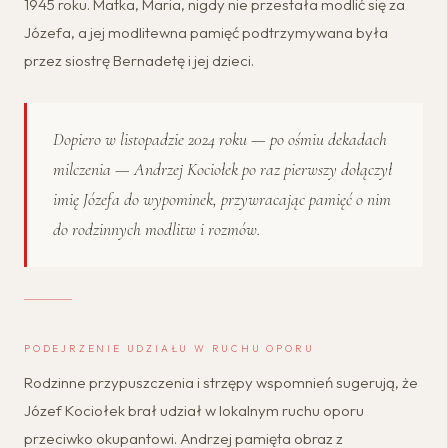
1945 roku. Matka, Maria, nigdy nie przestała modlić się za
Józefa, a jej modlitewna pamięć podtrzymywana była
przez siostrę Bernadetę i jej dzieci.
Dopiero w listopadzie 2024 roku — po ośmiu dekadach
milczenia — Andrzej Kociołek po raz pierwszy dołączył
imię Józefa do wypominek, przywracając pamięć o nim
do rodzinnych modlitw i rozmów.
PODEJRZENIE UDZIAŁU W RUCHU OPORU
Rodzinne przypuszczenia i strzępy wspomnień sugerują, że
Józef Kociołek brał udział w lokalnym ruchu oporu
przeciwko okupantowi. Andrzej pamięta obraz z