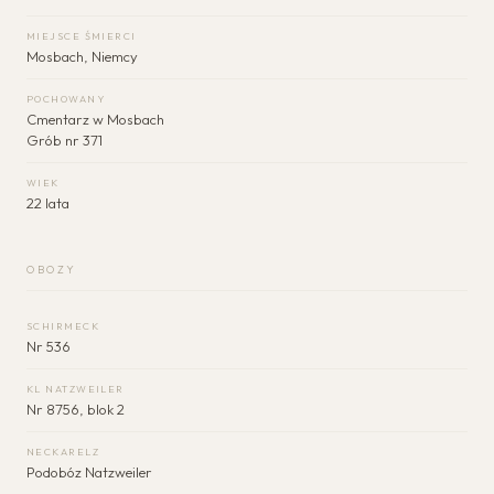
MIEJSCE ŚMIERCI
Mosbach, Niemcy
POCHOWANY
Cmentarz w Mosbach
Grób nr 371
WIEK
22 lata
OBOZY
SCHIRMECK
Nr 536
KL NATZWEILER
Nr 8756, blok 2
NECKARELZ
Podobóz Natzweiler