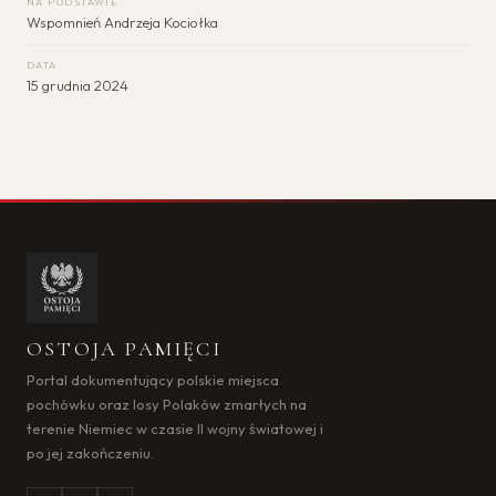
NA PODSTAWIE
Wspomnień Andrzeja Kociołka
DATA
15 grudnia 2024
OSTOJA PAMIĘCI
Portal dokumentujący polskie miejsca
pochówku oraz losy Polaków zmarłych na
terenie Niemiec w czasie II wojny światowej i
po jej zakończeniu.