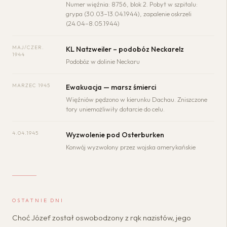
Numer więźnia: 8756, blok 2. Pobyt w szpitalu:
grypa (30.03–13.04.1944), zapalenie oskrzeli
(24.04–8.05.1944)
MAJ/CZER.
KL Natzweiler – podobóz Neckarelz
1944
Podobóz w dolinie Neckaru
MARZEC 1945
Ewakuacja — marsz śmierci
Więźniów pędzono w kierunku Dachau. Zniszczone
tory uniemożliwiły dotarcie do celu.
4.04.1945
Wyzwolenie pod Osterburken
Konwój wyzwolony przez wojska amerykańskie
OSTATNIE DNI
Choć Józef został oswobodzony z rąk nazistów, jego