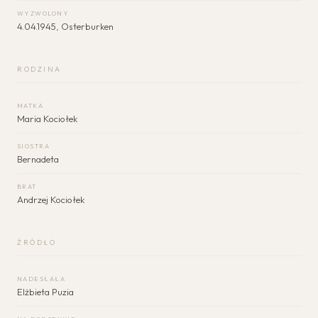
WYZWOLONY
4.04.1945, Osterburken
RODZINA
MATKA
Maria Kociołek
SIOSTRA
Bernadeta
BRAT
Andrzej Kociołek
ŹRÓDŁO
NADESŁAŁA
Elżbieta Puzia