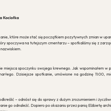
a Kociołka
na pliki cookie
kanie, które może stać się początkiem pozytywnych zmian w upam
 który spoczywa na tutejszym cmentarzu – spotkaliśmy się z zarz
 nazwiskiem.
e pliki danych, które są przechowywane na Twoim urządzeniu po
tron internetowych. Używamy ich do poprawy działania serwisu, p
lizy ruchu na stronie.
nie miejsca spoczynku swojego krewnego. Jak wspominałem w p
arłego. Dzisiejsze spotkanie, umówione na godzinę 11:00, m
Dostosuj
Zezwól 
dkreślić – odniósł się do sprawy z dużym zrozumieniem i życzliw
tanie go odnaleźć. Dopiero po okazaniu przez panią Elżbietę arch