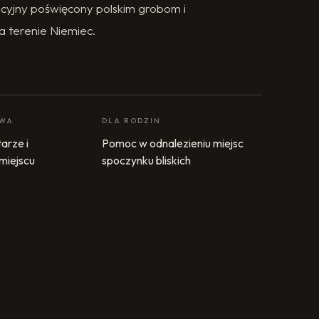
cyjny poświęcony polskim grobom i
a terenie Niemiec.
OWA
DLA RODZIN
arze i
Pomoc w odnalezieniu miejsc
 miejscu
spoczynku bliskich