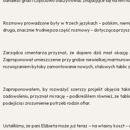
odnaleźć grób i częściowo odszyfrować znajdujące się na nim na
Rozmowy prowadzone były w trzech językach – polskim, niemiec
druga, znacznie trudniejsza część rozmowy – dotycząca przysz
Zarządca cmentarza przyznał, że dopiero dziś miał okazję 
Zaproponował umieszczenie przy grobie niewielkiej marmurowej
rozwiązaniem byłoby zamontowanie nowych, stalowych tablic
Zaproponowałem, by rozważyć szerszy projekt objęcia tak
zadowoleniu, przyznał mi rację – podkreśliłem również, że ta
podejścia i zrozumienie potrzeb rodzin ofiar.
Ustaliliśmy, że pani Elżbieta może już teraz – na własny kosz