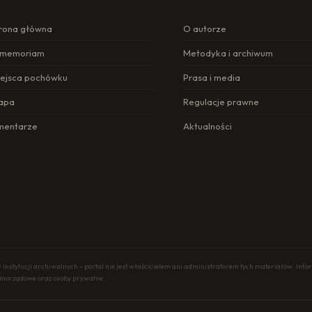
rona główna
O autorze
n memoriam
Metodyka i archiwum
ejsca pochówku
Prasa i media
apa
Regulacje prawne
mentarze
Aktualności
nstytucji archiwalnych – portal nie jest właścicielem ani administratorem tych materiałów. In
samorządowe oraz osoby prywatne.