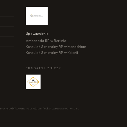
Upoważnienia
Ambasada RP w Berlinie
Konsulat Generalny RP w Monachium
Konsulat Generalny RP w Kolonii
FUNDATOR ZNICZY
formacje publikowane na ostojapamieci.pl opracowywane są na