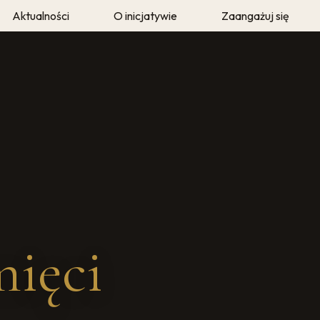
Aktualności
O inicjatywie
Zaangażuj się
eka
O autorze
Twoja historia
e
Metodyka i archiwum
Wolontariusze Pamię
mięci"
Prasa i media
mięci