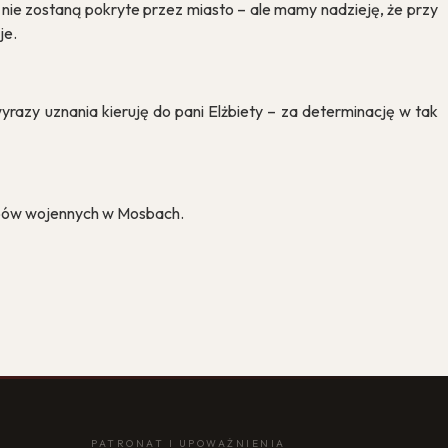
u nie zostaną pokryte przez miasto – ale mamy nadzieję, że przy
je.
azy uznania kieruję do pani Elżbiety – za determinację w tak
grobów wojennych w Mosbach.
PATRONAT I UPOWAŻNIENIA