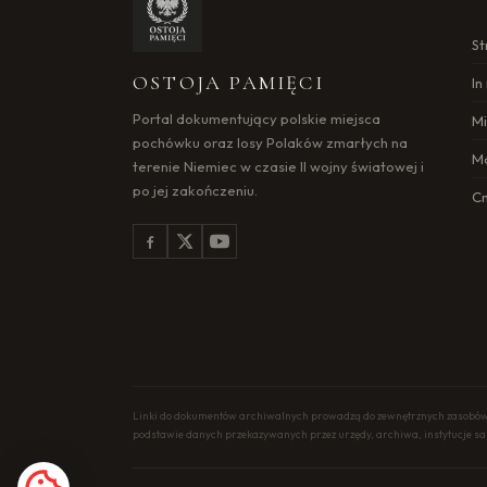
St
OSTOJA PAMIĘCI
I
Portal dokumentujący polskie miejsca
Mi
pochówku oraz losy Polaków zmarłych na
M
terenie Niemiec w czasie II wojny światowej i
po jej zakończeniu.
C
Linki do dokumentów archiwalnych prowadzą do zewnętrznych zasobów i
podstawie danych przekazywanych przez urzędy, archiwa, instytucje 