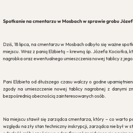
Spotkanie na cmentarzu w Mosbach w sprawie grobu Józef
Zgoda 
Dziś, 18 lipca, na cmentarzu w Mosbach odbyło się ważne spot
miejscu. Wraz z panią Elżbietą – krewną śp. Józefa Kociołka,
nagrobka oraz ewentualnego umieszczenia nowej tablicy z jego
Cookies to mał
przeglądania s
treści, oraz ana
Pani Elżbieta od dłuższego czasu walczy o godne upamiętnie
zgody na umieszczenie nowej tablicy nagrobnej z danymi zm
bezpośrednią obecnością zainteresowanych osób.
Na miejscu stawił się zarządca cmentarza, który – co warto po
względu na zły stan techniczny inskrypcji, zarządca nie był w s