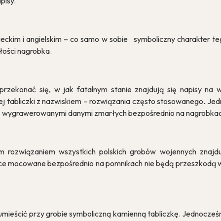
pisy.
kim i angielskim – co samo w sobie symboliczny charakter tego
łości nagrobka.
przekonać się, w jak fatalnym stanie znajdują się napisy na 
 tabliczki z nazwiskiem – rozwiązania często stosowanego. Jedna
 z wygrawerowanymi danymi zmarłych bezpośrednio na nagrobkac
im rozwiązaniem wszystkich polskich grobów wojennych znaj
blice mocowane bezpośrednio na pomnikach nie będą przeszkodą w
t – umieścić przy grobie symboliczną kamienną tabliczkę. Jedno