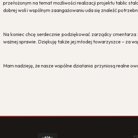
przełożonym na temat możliwości realizacji projektu tablic sta
dobrej woli i wspólnym zaangażowaniu uda się znaleźć potrzebne
Na koniec chcę serdecznie podziękować zarządcy cmentarza za
ważnej sprawie. Dziękuję także jej młodej towarzyszce – za ws
Mam nadzieję, że nasze wspólne działania przyniosą realne owo
P