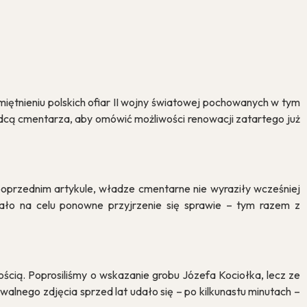
iętnieniu polskich ofiar II wojny światowej pochowanych w tym
ądcą cmentarza, aby omówić możliwości renowacji zatartego już
dczas
ersonalizacji
oprzednim artykule, władze cmentarne nie wyraziły wcześniej
iało na celu ponowne przyjrzenie się sprawie – tym razem z
na wszystkie
ością. Poprosiliśmy o wskazanie grobu Józefa Kociołka, lecz ze
iwalnego zdjęcia sprzed lat udało się – po kilkunastu minutach –