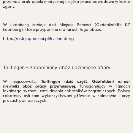
przemoc, brak opieki medycznej i ciężka praca powodowały liczne
zgony.
W Leonberg istnieje dziś Miejsce Pamięci (Gedenkstätte KZ
Leonberg), które przypomina o ofiarach tego obozu.
Zgoda na pliki cookie
https://ostojapamieci.pl/kz-leonberg
Cookies to małe pliki danych, które są przechowywane na Twoim
urządzeniu podczas przeglądania stron internetowych. Używamy ich
do poprawy działania serwisu, personalizacji treści, oraz analizy ruchu
na stronie.
Tailfingen – zapomniany obóz i dziecięce ofiary
Dostosuj
Zezwól na wszystkie
W miejscowości
Tailfingen (dziś część Gäufelden)
istniał
niewielki
obóz pracy przymusowej
, funkcjonujący w ramach
lokalnego systemu zatrudniania robotników zagranicznych. Polscy
robotnicy byli tam wykorzystywani głównie w rolnictwie i przy
pracach pomocniczych.