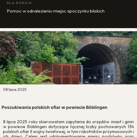
DLA RODZIN
Pomoc w odnalezieniu miejsc spoczynku bliskich
08 lipca 2025
Poszukiwania polskich ofiar w powiecie Böblingen
8 lipca 2025 roku skierowałem zapytania do urzędów miast i gmin
w powiecie Böblingen dotyczące łącznej liczby pochowanych 134
polskich ofiar II wojny światowej, w tym robotników przymusowych i
ich dzieci. Celem jest udokumentowanie miejsc pochówku oraz