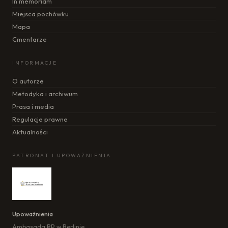
In memoriam
Miejsca pochówku
Mapa
Cmentarze
INFORMACJE
O autorze
Metodyka i archiwum
Prasa i media
Regulacje prawne
Aktualności
PATRONAT I UPOWAŻNIENIA
Upoważnienia
Ambasada RP w Berlinie