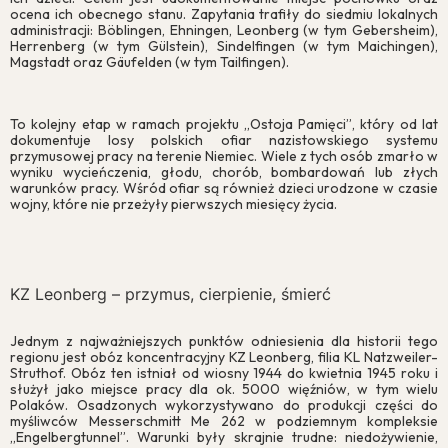
ocena ich obecnego stanu. Zapytania trafiły do siedmiu lokalnych
administracji: Böblingen, Ehningen, Leonberg (w tym Gebersheim),
Herrenberg (w tym Gülstein), Sindelfingen (w tym Maichingen),
Magstadt oraz Gäufelden (w tym Tailfingen).
To kolejny etap w ramach projektu „Ostoja Pamięci”, który od lat
dokumentuje losy polskich ofiar nazistowskiego systemu
przymusowej pracy na terenie Niemiec. Wiele z tych osób zmarło w
wyniku wycieńczenia, głodu, chorób, bombardowań lub złych
warunków pracy. Wśród ofiar są również dzieci urodzone w czasie
wojny, które nie przeżyły pierwszych miesięcy życia.
KZ Leonberg – przymus, cierpienie, śmierć
Jednym z najważniejszych punktów odniesienia dla historii tego
regionu jest obóz koncentracyjny KZ Leonberg, filia KL Natzweiler-
Struthof. Obóz ten istniał od wiosny 1944 do kwietnia 1945 roku i
służył jako miejsce pracy dla ok. 5000 więźniów, w tym wielu
Polaków. Osadzonych wykorzystywano do produkcji części do
myśliwców Messerschmitt Me 262 w podziemnym kompleksie
„Engelbergtunnel”. Warunki były skrajnie trudne: niedożywienie,