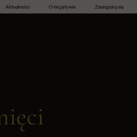
Aktualności
O inicjatywie
Zaangażuj się
eka
O autorze
Twoja historia
e
Metodyka i archiwum
Wolontariusze Pamię
mięci"
Prasa i media
mięci