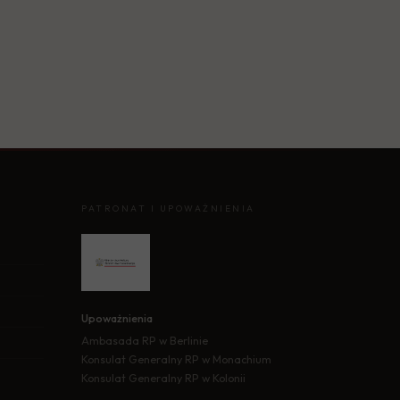
PATRONAT I UPOWAŻNIENIA
Upoważnienia
Ambasada RP w Berlinie
Konsulat Generalny RP w Monachium
Konsulat Generalny RP w Kolonii