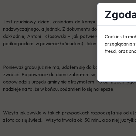
Zgoda 
Jest grudniowy dzień, zasiadam do komputera i przeglądam 
nadzwyczajnego, a jednak. Z dokumentu dowiaduję się, że na 
dokładniej Antoni Kłosowski – jak potwierdził urząd stanu c
Cookies to mał
podkarpackim, w powiecie łańcuckim). Jakimś „cudem” znalazł
przeglądania s
treści, oraz ana
Ponieważ grobu już nie ma, udałem się do kancelarii parafialn
zwrócić. Po powrocie do domu zabrałem się do pisania maila 
odpowiedzi z urzędu gminy nie otrzymałem. Po ok. trzech tygod
nadzieje na to, że w końcu, coś zmieniło się na lepsze.
Wizyta jak zwykle w takich przypadkach rozpoczęła się od uści
złoto co się świeci… Wizyta trwała ok. 30 min., a po niej już ty