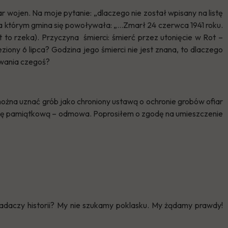
r wojen. Na moje pytanie: „dlaczego nie został wpisany na listę
na którym gmina się powoływała: „…Zmarł 24 czerwca 1941 roku.
t to rzeka). Przyczyna śmierci: śmierć przez utonięcie w Rot –
iony 6 lipca? Godzina jego śmierci nie jest znana, to dlaczego
owania czegoś?
żna uznać grób jako chroniony ustawą o ochronie grobów ofiar
cę pamiątkową – odmowa. Poprosiłem o zgodę na umieszczenie
daczy historii? My nie szukamy poklasku. My żądamy prawdy!