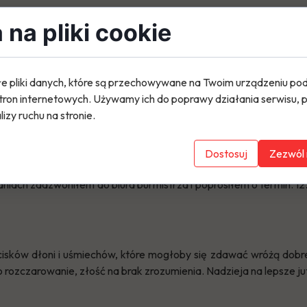
na pliki cookie
archiwa niemieckie. W dokumentach odkrywam, jak się późnie
cmentarzu, który kilka razy odwiedziłem, znajdował się kiedyś 
ywilnego z miejscowości gdzie się urodził. Urodził się 28.10.
e pliki danych, które są przechowywane na Twoim urządzeniu po
 się w nazistowskich Niemczech w Obermühle.
tron internetowych. Używamy ich do poprawy działania serwisu, p
lizy ruchu na stronie.
ej by wyjaśnić przyczynę usunięcia grobu. Pracownica kancelarii
Dostosuj
Zezwól 
do urzędu gminy. Do maila dołączyłem dokument archiwalny i u
niach zadzwoniłem do biura burmistrza i poprosiłem o termin. 1
sków dłoni i uśmiechów, które mogłoby się zdawać wróżą dobre z
lko rozczarowanie, złość na brak zrozumienia. Nadzieja na lepsze j