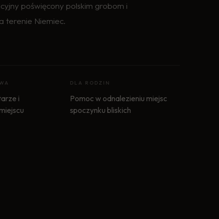
cyjny poświęcony polskim grobom i
a terenie Niemiec.
OWA
DLA RODZIN
arze i
Pomoc w odnalezieniu miejsc
 miejscu
spoczynku bliskich