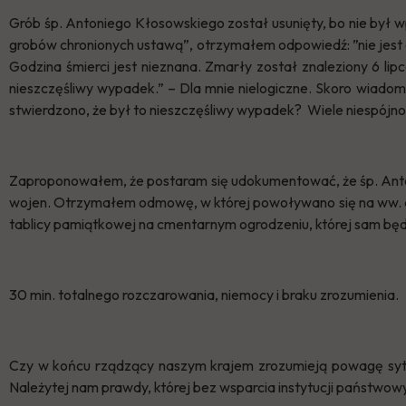
Grób śp. Antoniego Kłosowskiego został usunięty, bo nie był wp
grobów chronionych ustawą”, otrzymałem odpowiedź: ”nie jest 
Godzina śmierci jest nieznana. Zmarły został znaleziony 6 lip
nieszczęśliwy wypadek.” – Dla mnie nielogiczne. Skoro wiadomo
stwierdzono, że był to nieszczęśliwy wypadek? Wiele niespójno
Zaproponowałem, że postaram się udokumentować, że śp. Anton
wojen. Otrzymałem odmowę, w której powoływano się na ww. 
tablicy pamiątkowej na cmentarnym ogrodzeniu, której sam b
30 min. totalnego rozczarowania, niemocy i braku zrozumienia.
Czy w końcu rządzący naszym krajem zrozumieją powagę sytu
Należytej nam prawdy, której bez wsparcia instytucji państwow