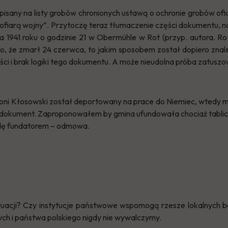
isany na listy grobów chronionych ustawą o ochronie grobów ofia
ofiarą wojny”. Przytoczę teraz tłumaczenie części dokumentu, 
ca 1941 roku o godzinie 21 w Obermühle w Rot (przyp. autora. Ro
, że zmarł 24 czerwca, to jakim sposobem został dopiero znalez
ści i brak logiki tego dokumentu. A może nieudolna próba zatusz
i Kłosowski został deportowany na prace do Niemiec, wtedy mo
dokument. Zaproponowałem by gmina ufundowała chociaż tabli
ędę fundatorem – odmowa.
acji? Czy instytucje państwowe wspomogą rzesze lokalnych ba
ych i państwa polskiego nigdy nie wywalczymy.