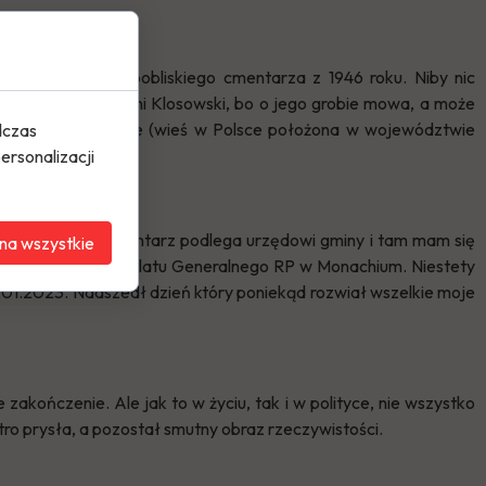
j okazuje plan pobliskiego cmentarza z 1946 roku. Niby nic
grób Polaka. Antoni Klosowski, bo o jego grobie mowa, a może
1919 roku w Rakszawie (wieś w Polsce położona w województwie
dczas
ersonalizacji
 stwierdziła, że cmentarz podlega urzędowi gminy i tam mam się
na wszystkie
poważnienie z Konsulatu Generalnego RP w Monachium. Niestety
2.01.2023. Nadszedł dzień który poniekąd rozwiał wszelkie moje
akończenie. Ale jak to w życiu, tak i w polityce, nie wszystko
utro prysła, a pozostał smutny obraz rzeczywistości.