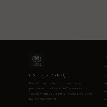
P
St
OSTOJA PAMIĘCI
I
Portal dokumentujący polskie miejsca
Mi
pochówku oraz losy Polaków zmarłych na
M
terenie Niemiec w czasie II wojny światowej i
po jej zakończeniu.
C